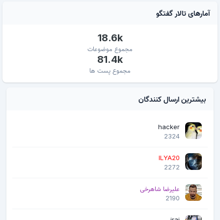
آمارهای تالار گفتگو
18.6k
مجموع موضوعات
81.4k
مجموع پست ها
بیشترین ارسال کنندگان
hacker
2324
ILYA20
2272
علیرضا شاهرخی
2190
iraj