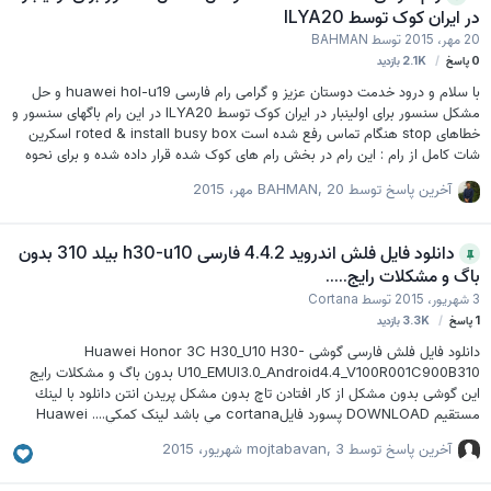
در ایران کوک توسط ILYA20
20 مهر، 2015
توسط
BAHMAN
0
پاسخ
2.1K
بازدید
با سلام و درود خدمت دوستان عزیز و گرامی رام فارسی huawei hol-u19 و حل
مشکل سنسور برای اولینبار در ایران کوک توسط ILYA20 در این رام باگهای سنسور و
خطاهای stop هنگام تماس رفع شده است roted & install busy box اسکرین
شات کامل از رام : این رام در بخش رام های کوک شده قرار داده شده و برای نحوه
خرید اشتراک کلیک کنید. [/center]
آخرین پاسخ توسط
20 مهر، 2015
,
BAHMAN
دانلود فایل فلش اندروید 4.4.2 فارسی h30-u10 بیلد 310 بدون
باگ و مشکلات رایج.....
3 شهریور، 2015
توسط
Cortana
1
پاسخ
3.3K
بازدید
دانلود فایل فلش فارسی گوشی Huawei Honor 3C H30_U10 H30-
U10_EMUI3.0_Android4.4_V100R001C900B310 بدون باگ و مشکلات رایج
این گوشی بدون مشكل از كار افتادن تاچ بدون مشكل پريدن انتن دانلود با لينك
مستقيم DOWNLOAD پسورد فايلcortana مي باشد لینک كمكي.... Huawei
Honor 3C
آخرین پاسخ توسط
3 شهریور، 2015
,
mojtabavan