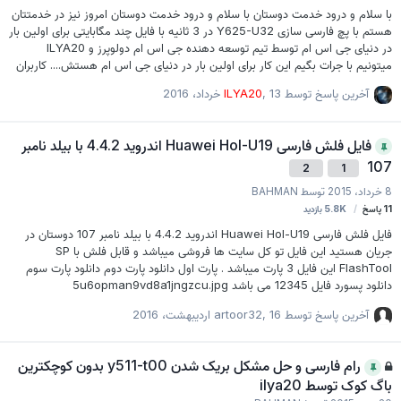
با سلام و درود خدمت دوستان با سلام و درود خدمت دوستان امروز نیز در خدمتتان
هستم با پچ فارسی سازی Y625-U32 در 3 ثانیه با فایل چند مگابایتی برای اولین بار
در دنیای جی اس ام توسط تیم توسعه دهنده جی اس ام دولوپرز و ILYA20
میتونیم با جرات بگیم این کار برای اولین بار در دنیای جی اس ام هستش.... کاربران
عزیز با این پچ سه ثانیه کل گوشی رو میتونن فارسی کنن بدون پاک شدن اطلاعات و
آخرین پاسخ توسط
13 خرداد، 2016
,
ILYA20
بدون ریسک و تمامی بیلد نامبر... نحوه رایت : گوشی رو با IROOT روت کنید فایل رو
پس از دانلود اکسترکت کنید... پوشه ILYA20 که حاوی فایلا dll. هستش رو به
مموری کارت گذاشته و به گوشی وصل کنید.... از داخل پوشه INSTALL نرم افزار رو
فایل فلش فارسی Huawei Hol-U19 اندرويد 4.4.2 با بيلد نامبر
اجرا کرده و گزینه WRITE PACH رو بزنید در…
107
2
1
8 خرداد، 2015
توسط
BAHMAN
11
پاسخ
5.8K
بازدید
فایل فلش فارسی Huawei Hol-U19 اندرويد 4.4.2 با بيلد نامبر 107 دوستان در
جریان هستید این فایل تو کل سایت ها فروشی میباشد و قابل فلش با SP
FlashTool این فایل 3 پارت میباشد . پارت اول دانلود پارت دوم دانلود پارت سوم
دانلود پسورد فایل 12345 می باشد 5u6opman9vd8a1jngzcu.jpg
آخرین پاسخ توسط
16 اردیبهشت، 2016
,
artoor32
رام فارسی و حل مشکل بریک شدن y511-t00 بدون کوچکترین
باگ کوک توسط ilya20