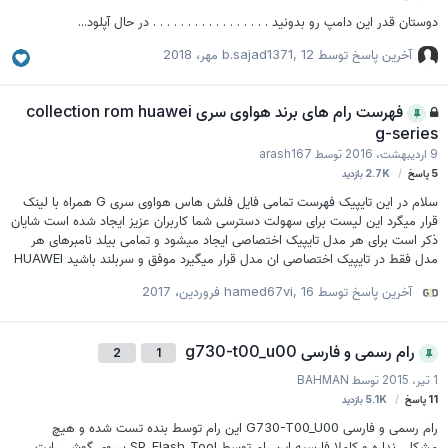
دوستان قدر این دامپ رو بدونید . . . . . . . . . . . . . . . . . در حال آپلود...
آخرین پاسخ توسط
12 مهر، 2018
,
b.sajad1371
فهرست رام های برند هواوی سری collection rom huawei
g-series
9 اردیبهشت، 2016
توسط
arash167
5
پاسخ
2.7K
بازدید
سلام در این تایپیک فهرست تمامی فایل فلش هاس هواوی سری G همراه با لینک
قرار میگرد این لیست برای سهولت دسترسی شما کاربران عزیز ایجاد شده است شایان
ذکر است برای هر مدل تایپیک اختصاصی ایجاد میشود و تمامی بیلد نامبرهای هر
مدل فقط در تایپیک اختصاصی ان مدل قرار میگیرد موفق و سربلند باشید HUAWEI
G SERIE [TABLE=class: grid, width: 500, align: center] [TR] [TD]G1157
آخرین پاسخ توسط
16 فروردین، 2017
,
hamed67vi
[/TD] [TD]G1103 [/TD] [TD]G1000 [/TD] [/TR] [TR] [TD]G2101 [/TD]
[TD]G2100 [/TD] [TD]G1158 [/TD] [/TR] [TR] [TD]G2158 [/TD]
[TD]G2157 [/TD] [TD]G2103 [/TD] [/TR] [TR] [TD]g2800d [/TD]
رام رسمی و فارسی g730-t00_u00
[TD]G2800 [/TD] [TD]G2200 [/TD] [/TR] [TR] [TD]g3303c-b947
2
1
[/TD] [TD]g302d [/TD] […
1 تیر، 2015
توسط
BAHMAN
11
پاسخ
5.1K
بازدید
رام رسمی و فارسی G730-T00_U00 این رام توسط بنده تست شده و هیچ
مشکلی نداره و کاملا فارسیه این رام توسط SP_Flash_Tool برروی گوشی رایت