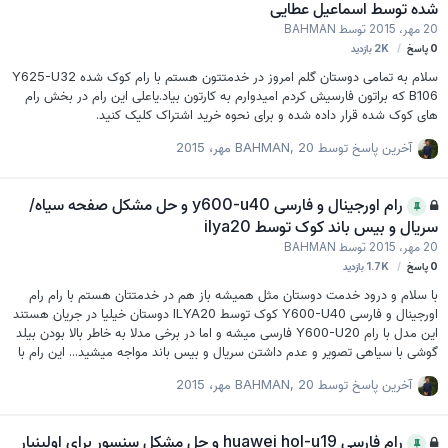
شده توسط اسماعیل عطایی
20 مهر، 2015
توسط
BAHMAN
0
پاسخ
2K
بازدید
سلام به تمامی دوستان گلم امروز در خدمتتون هستم با رام کوک شده Y625-U32
B106 که براتون فارسیش کردم امیدوارم به کارتون بیاد.یاعلی این رام در بخش رام
های کوک شده قرار داده شده و برای نحوه خرید اشتراک کلیک کنید.
آخرین پاسخ توسط
20 مهر، 2015
,
BAHMAN
رام اورجینال و فارسی y600-u40 و حل مشکل صفحه سیاه/
سریال و بیس باند کوک توسط ilya20
20 مهر، 2015
توسط
BAHMAN
0
پاسخ
1.7K
بازدید
با سلام و درود خدمت دوستان مثل همیشه باز هم در خدمتتان هستم با رام رام
اورجینال و فارسی Y600-U40 کوک توسط ILYA20 دوستان خیلیا در جریان هستند
این مدل با رام Y600-U20 فارسی میشه و اما در برخی مدلا به خاطر بالا بودن بیلد
گوشی با سیاهی تصویر و عدم داشتن سریال و بیس باند مواجه میشید... این رام با
ترکیب پچ های دو مدل تشکیل شده و عزیزان میتوانند چشم بسته رام رو روی
آخرین پاسخ توسط
20 مهر، 2015
,
BAHMAN
گوشی رایت کنند بدون مشکل این رام در بخش رام های کوک شده قرار داده شده و
برای نحوه خرید اشتراک کلیک کنید.
رام فارسی huawei hol-u19 و حل مشکل سنسور برای اولینبار