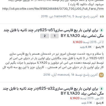
میشود. لینک دانلود (4 پارت )
http://s6.picofile.com/file/8188246484/G730_T00_U00_Full_Farsi_Firm
ware_Gsm_developers_ir_part1.rar.html
آخرین پاسخ توسط
5 دی، 2016
,
hamed67vi
http://s6.picofile.com/file/8188284718/G730_T00_U00_Full_Farsi_Firm
ware_Gsm_developers_ir_part2.rar.html
http://uplod.ir/gyquaur5pw51/G730-
برای اولین بار پچ فارسی سازیy625-u51در چند ثانیه با فایل چند
T00_U00_Full_Farsi_Firmware_Gsm-developers.ir.part3.rar.htm
مگی تمامی بیلد BY ILYA20
http://uplod.ir/gqpyfmboypgn/G730-
2
1
T00_U00_Full_Farsi_Firmware_Gsm-developers.ir.part4.rar.htm پسورد
2 آذر، 2015
توسط
ILYA20
developers
11
پاسخ
6.8K
بازدید
با سلام و درود خدمت دوستان امروز نیز در خدمتتان هستم با پچ فارسی سازی
Y625-U51 در 3 ثانیه با فایل چند مگابایتی برای اولین بار در دنیای جی اس ام
توسط تیم توسعه دهنده جی اس ام دولوپرز و ILYA20 میتونیم با جرات بگیم این
کار برای اولین بار در دنیای جی اس ام هستش.... کاربران عزیز با این پچ سه ثانیه کل
گوشی رو میتونن فارسی کنن بدون پاک شدن اطلاعات و بدون ریسک و تمامی بیلد
آخرین پاسخ توسط
14 آبان، 2016
,
masoud
نامبر... نحوه رایت : گوشی رو با IROOT روت کنید فایل رو پس از دانلود اکسترکت
کنید... پوشه ILYA20 که حاوی فایلا dll. هستش رو به مموری کارت گذاشته و به
گوشی وصل کنید.... از داخل پوشه INSTALL نرم افزار رو اجرا کرده و گزینه WRITE
برای اولین بار پچ فارسی سازیy625-u32در چند ثانیه با فایل چند
PACH رو بزنید در عرض 3 ثانیه گوشی خود ب…
مگی تمامی بیلد BY ILYA20
20 مهر، 2015
توسط
ILYA20
6
پاسخ
3.1K
بازدید