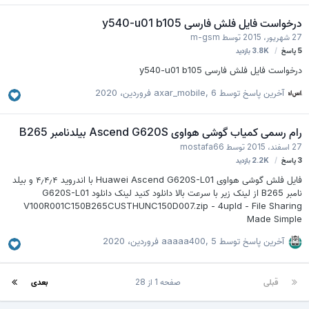
درخواست فایل فلش فارسی y540-u01 b105
27 شهریور، 2015
توسط
m-gsm
5
پاسخ
3.8K
بازدید
درخواست فایل فلش فارسی y540-u01 b105
آخرین پاسخ توسط
6 فروردین، 2020
,
axar_mobile
رام رسمی کمیاب گوشی هواوی Ascend G620S بیلدنامبر B265
27 اسفند، 2015
توسط
mostafa66
3
پاسخ
2.2K
بازدید
فایل فلش گوشی هواوی Huawei Ascend G620S-L01 با اندروید ۴٫۴٫۴ و بیلد
نامبر B265 از لینک زیر با سرعت بالا دانلود کنید لینک دانلود G620S-L01
V100R001C150B265CUSTHUNC150D007.zip - 4upld - File Sharing
Made Simple
آخرین پاسخ توسط
5 فروردین، 2020
,
aaaaa400
قبلی
صفحه 1 از 28
بعدی