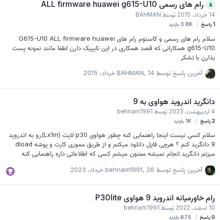
رام های رسمی ALL firmware huawei g615-U10
14 خرداد، 2015
توسط
BAHMAN
1
پاسخ
3.8K
بازدید
سلام رام های رسمی و کاستوم رام های G615-U10 ALL firmware huawei
g615-U10 همکارانی که قصد همکاری در این تایپیک دارن لطفا مانند نمونه پست
بذارن با تشکر
آخرین پاسخ توسط
14 خرداد، 2015
,
BAHMAN
دانگرید اندروید هواوی به 9
4 اردیبهشت، 2023
توسط
behnam1991
2
پاسخ
1K
بازدید
سلام کسی نیست اینجا راهنمایی کنه چطور هواوی p30 لایت (Lx1m)رو به اندروید
9 دانگرید کنم ؟ هرچی فایل دانلود میکنم و از طریق مموری کارت و پوشه dload
میزنم دانگرید انجام نمیشه ممنون میشم کسی که اطلاعاتی داره راهنمایی کنه
آخرین پاسخ توسط
26 خرداد، 2023
,
behnam1991
رام خاورمیانه اندروید 9 هواوی P30lite
10 اسفند، 2022
توسط
behnam1991
0
پاسخ
675
بازدید