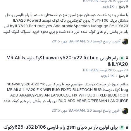
20 مهر، 2015
توسط
BAHMAN
0
پاسخ
2K
بازدید
با سلام و دود خدمت دوستان عزیز امروز نیز در خدمتتان هستم با رام فارسی و حل
مشکل بریک Y511-T00 بدون کوچکترین باگ کوک توسط ILYA20 Powerd
by:ILYA20 Port root:yes Add arabic&persian luanguge BY ILYA20 این
رام در بخش رام های کوک شده قرار داده شده و برای نحوه خرید اشتراک کلیک کنید.
آخرین پاسخ توسط
20 مهر، 2015
,
BAHMAN
رام فارسی huawei y520-u22 fix bug کوک توسط MR.Ali
& ILYA20
20 مهر، 2015
توسط
BAHMAN
0
پاسخ
2.1K
بازدید
سلام امروز در خدمت دوستان خواهیم بود با رام فارسی huawei y520-u22 fix
bug کوک توسط MR.Ali & ILYA20 FIX WIFI BUG FIXED BLUETOCH BUG
ADD ARABIC/PERSIAN LANGUEGE FIX WIFI BUG FIXED BLUETOCH
BUG ADD ARABIC/PERSIAN LANGUEGE این رام در بخش رام های کوک شده
قرار داده شده و برای نحوه خرید اشتراک کلیک کنید.
آخرین پاسخ توسط
20 مهر، 2015
,
BAHMAN
برای اولین بار در دنیای gsm رام فارسی y625-u32 b106کوک