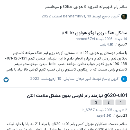
سلام رام خاورمیانه اندروید 9 هواوی p30lite میخاستم
آخرین پاسخ توسط
10 اسفند، 2022
,
behnam1991
مشکل هنگ روی لوگو هواوی p8lite
14 خرداد، 2016
توسط
hamed67vi
7
پاسخ
4.1K
بازدید
با سلام دوستان ی هواوی ale-l21 مشتری آورده روی آرم هنگ میکنه کاستوم
ریکاوی زدم روش تمام وایپارو انجام دادم با این بلیدام امتحان کردم 131-120-181-
188-190 هیچ کدوم جواب ندادن موقعه نصب faild میدن میخواستم ببینم
کاستوم رامی هست که با ریکاوری کاستوم روش نصب کنیم گوشی بالا بیاد یا راهی
داره حلش کرد؟
آخرین پاسخ توسط
امیر عرفان ستایش
,
10 اردیبهشت، 2022
g620-ul01 نیازمند رام فارسی بدون مشکل علامت انتن
3
2
1
2 شهریور، 2015
توسط
h_6767
23
پاسخ
6.9K
بازدید
سلام خدمت همکاران عزیزان کسی رام g620-ul01 با بیلد 211 به بالا را دارد لینک
قرار دهد g620-ul01 علامت انتن این مدل ها مشکل از انجایی شروع میشود که