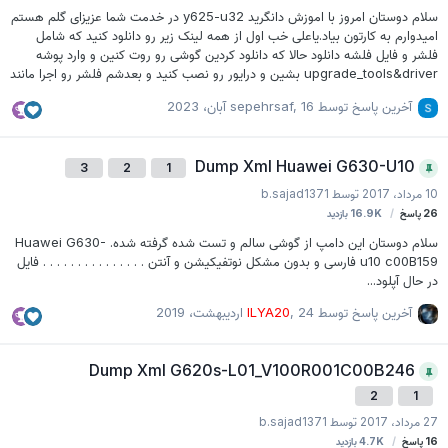
سلام دوستان امروز با اموزش دانگرید y625-u32 در خدمت شما عزیزای گلم هستم
امیدوارم به کارتون بیاد.یاعلی خب اول از همه لینک زیر رو دانلود کنید که شامل
فلشر و فایل فلشه دانلود حالا که دانلود کردین گوشی رو روت کنین و وارد پوشه
upgrade_tools&driver بشین و درایور رو نصب کنید و بعدشم فلشر رو اجرا مانند
تصاویر پیش برین. امیدوارم که به کارتون بیاد در ضمن بیلد 106 هم فارسی شده ک
آخرین پاسخ توسط
16 آبان، 2023
,
sepehrsaf
ایشالا بعد تست نهایی در اختیارتون قرار میدم.یاعلی
Dump Xml Huawei G630-U10
3
2
1
10 مرداد، 2017
توسط
b.sajad1371
26
پاسخ
16.9K
بازدید
سلام دوستان این دامپ از گوشی سالم و تست شده گرفته شده. Huawei G630-
u10 c00B159 فارسی و بدون مشکل نوتفیکیشن و آنتن . . . . . . . . . . . . . . . فایل
در حال آپلود...
آخرین پاسخ توسط
24 اردیبهشت، 2019
,
ILYA20
Dump Xml G620s-L01_V100R001C00B246
2
1
27 مرداد، 2017
توسط
b.sajad1371
16
پاسخ
4.7K
بازدید