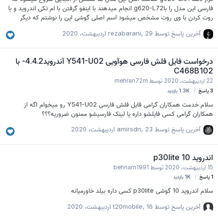
فارسی این مدل را باg620-L72 انجام میدهند با اینفو گرفتن با ام تکی اندروید و با
روت کردن با وی روت مشخص میشود اسم اصلی گوشی این را نوشتم که دیگر
همکاران با رام های اشتباه گوشی را خاموش نکنند تشکر از همه عزیزان
آخرین پاسخ توسط
29 اردیبهشت، 2020
,
rezabarani
درخواست فایل فلش فارسی هوآویی Y541-U02 آندروید4.4.2- با
C468B102
22 اردیبهشت، 2020
توسط
mehran72m
3
پاسخ
1.3K
بازدید
سلام خدمت همکاران گرامی فایل فلش فارسی Y541-U02 رو میخوام اگه از
همکاران گرامی کسی فایلشو داره یا لینک فارسیشو ممنون ضروریه؟؟؟
آخرین پاسخ توسط
23 اردیبهشت، 2020
,
amirsdn
اندروید 10 p30lite
15 اردیبهشت، 2020
توسط
behnam1991
1
پاسخ
1K
بازدید
سلام اندروید 10 گوشی p30lite کسی داره بیلد خاورمیانه
آخرین پاسخ توسط
16 اردیبهشت، 2020
,
t20mobile