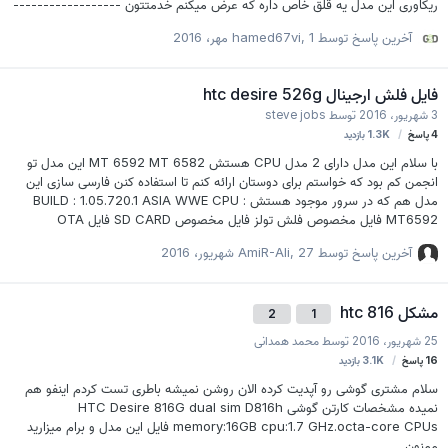
ریکاوری این مدل یه قلق خاص داره که عرض میکنم خدمتتون ------------------
----------------------------------------------------- خوب مراحلو دونه به
آخرین پاسخ توسط
1 مهر، 2016
,
hamed67vi
دونه جلو برید تا گوشی و وایپ کنیم 1- گوشی و خاموش کنید و ولوم پایین و پاور رو
بگیرید تا به صفحه ی دانلودمد وارد شوید 2- گذینه Reboot to Bootloader رو
انتخاب کنید تا به صفحه ی زیر برید 3- از منویی که باز شده براتون گذینه ی Boot
فایل فلش ارجینال htc desire 526g
to Recovery Mode رو انتخاب کنید 4- حالا با تصویر زیر مواجه میشید که اینجا
3 شهریور، 2016
توسط
steve jobs
با…
4
پاسخ
1.3K
بازدید
با سلام این مدل دارای 2 مدل CPU هستش MT 6592 MT 6582 این مدل تو
انجمن کم بود که خواستم برای دوستان ارائه کنم تا استفاده کنن فارسی سازی این
مدل هم که در سرور موجود هستش BUILD : 1.05.720.1 ASIA WWE CPU :
MT6592 فایل مخصوص فلش تولز فایل مخصوص SD CARD فایل OTA
آخرین پاسخ توسط
27 شهریور، 2016
,
AmiR-Ali
مشکل htc 816
2
1
25 شهریور، 2016
توسط
محمد همدانی
16
پاسخ
3.1K
بازدید
سلام مشتری گوشی رو آپدیت کرده الان روشن نمیشه باطری تست کردم اینفو هم
نمیده مشخصات کارتن گوشی HTC Desire 816G dual sim D816h
memory:16GB cpu:1.7 GHz.octa-core CPUs فایل این مدل و برام میزارید
ممنون