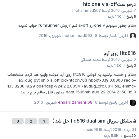
درخواستhtc one v s-off
7 شهریور، 2016
توسط
mohammad563
5
پاسخ
1.1K
بازدید
سلام چطور میتونم one v رو s-off کنم ?روش rumrunner جواب نمیده
آخرین پاسخ توسط
8 شهریور، 2016
,
mohammad563
Htc816 روی آرم
6 شهریور، 2016
توسط
محمد همدانی
3
پاسخ
1.2K
بازدید
سلام و خسته نباشید یه گوشی htc816 روی آرم مونده وایپ هم کردم مشخصات
a5_dug pvt ship s_off cid-htccn703 hboot-3.19.0.0000 radio-
1.13.3230.19.29 opendsp-v24.2.2.00541-a5dug_crc.0311 os_ emmc-
boot 1536mb aug 22 2014.21:50:35.0 ممنون فایل سالم برام بزارید
آخرین پاسخ توسط
6 شهریور، 2016
,
ehsan_zamani_68
مشکل سریال d516 dual sim ( حل شد )
3
2
1
31 مرداد، 2016
توسط
saeid9819
20
پاسخ
5.8K
بازدید