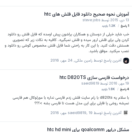
Click Bootloader Unlock / Relock [Fastboot] * Flash Recovery / boot
/ Unlock Token [Fastboot] * Apk Install * Sideload * Reboot Menu
آموزش نحوه صحیح دانلود فایل فلش های htc
Improvement * Bootloader Unlocking Improved * Adb sideload Now
13 دی، 2015
توسط
steve jobs
With Progress Bar. Im…
1
پاسخ
1.2K
بازدید
خب شاید خیلی از دوستان و همکاران براشون پیش اومده که فایل فلش رو دانلود
کردن ولی برای فلش ارور میده و فلش نمیگیره.. کافیه به نکات زیر که تصویری
هستش دقت کنید. با این کار به راحتی شما فایل فلش مخصوص گوشی رو دانلود و
نصب میکنید. موفق باشید.
آخرین پاسخ توسط
رامین ملکی
,
24 مهر، 2016
درخواست فارسی سازی htc D820TS
19 مهر، 2016
توسط
saeid9819
4
پاسخ
1.8K
بازدید
با سلام یه d820ts با رام سایت فلش زدم فارسی نداره با مورلوکال هم فارسی
نمیشه روشی یا فایلی برای این مدل هست تا فارسی بشه >؟؟؟
آخرین پاسخ توسط
19 مهر، 2016
,
saeid9819
مشکل درایور qoalcomm برای htc hd mini