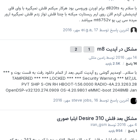
با سلام یه d820ts برام اوردن ویروسی بود هرکار میکنم فلش نمیگیره با وای فای
اپدیشش کردم الان روی ارم ریستارت میکنه با چنتا فلش تواز زدم فلش نمیگیره ارور
میده سی پی یو mt6752v میباشد .
آخرین پاسخ توسط
17 مهر، 2016
,
ei.g.a
مشکل در آپدیت m8
2
1
14 مهر، 2016
توسط
رامین ملکی
14
پاسخ
2.5K
بازدید
با سلام... اومدیم گوشی رو آپدیت کنیم..بعد از اتمام دانلود رفت به فست بوت و ***
TAMPERED *** *** LOCKED *** *** Security Warning *** M7_UL
PVT SHIP S-ON RH HBOOT-1.56.0000 RADIO-4A.23.3263.28
OpenDSP-v32.120.274.0909 OS-4.20.980.1 eMMC-boot 2048MB Jan
20 2014, 21:14:36.0 در حالت حالت لاک .و *** TAMPERED *** ***
آخرین پاسخ توسط
16 مهر، 2016
,
steve jobs
RELOCKED *** *** Security Warning *** M7_UL PVT SHIP S-ON RH
HBOOT-1.56.0000 RADIO-4A.23.3263.28 OpenDSP-v32.120.274.0909
OS-4.20.980.1 eMMC-boot 2048MB Jan 20 2014, 21:14:36.0 در حالن
مشکل بعد فلش Desire 310 ایلیا صوری
ریلاک... ممنون میشم راهنماییم کنید
4 مهر، 2016
توسط
iran_gsm
1
پاسخ
954
بازدید
سلام رام استاد ایلیا رو فلش کردم الان اخطار cid میده با کد مربع 243 مربع که