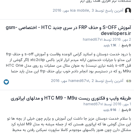
مشگلات نرم افزاری هنگ روی ارم
آخرین پاسخ توسط
3 مهر، 2016
,
kia mobile
آموزش S-OFF و حذف FRP در سری جدید HTC - اختصاصی gsm-
developers.ir
2 مهر، 2016
توسط
hamed67vi
0
پاسخ
1.1K
بازدید
با درود خدمت دوستان و اساتید گرامی الوعده وفاست و آموزش s-off و حذف frp
این مدلو با جزئیات خدمتتون ارائه میدم ابزار لازم: باکس xtc2clip (اگر گوشی از
قبل s-off باشه نیازی نیست) به عنوان مثال من عملیات رو روی مدل HTC One
M9u رو که در دسترسم بود انجام دادم خوب برای حذف frp این مدل باید حتما
گوشی s-off باشه وگرنه فعلا با هیچ برنامه یا روشی نمیتونیدfrp این مدلو حذف
آخرین پاسخ توسط
2 مهر، 2016
,
hamed67vi
کنید خوب بریم سراغ s-off که از طریق باکس xtc 2 clip اینکارو انجام میدیم 1-
گوشیو خاموش کنید . ولوم پایین و پاور رو همزمان بگیرید تا به دانلودمد برید خوب
سوکت باکس و بندازید تو اسلات مموری و reboot download mod بزنید تا با
طریقه وایپ و فکتوری ریست HTC M9 - M9u و مدلهای اپراتوری
پیام زیر مواجه شید.اگه با پیام unmounted sd مو…
1 مهر، 2016
توسط
hamed67vi
0
پاسخ
916
بازدید
با سلام خدمت دوستان عزیز جا داشت این آموزش و بزارم چون خیلی از بچه ها تو
این مدل گوشی ها که اپراتوری هستن که از جمله میشه به مدل M9 اشاره کرد
مشکل دارن چون هنوز باکسهای موجودم کاملا ساپورت نمیکنن رفتن به محیط