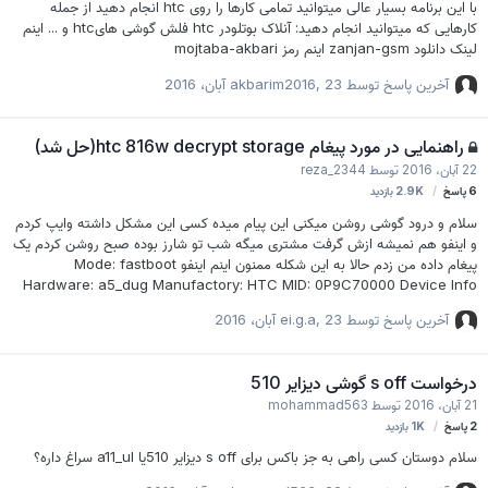
با این برنامه بسیار عالی میتوانید تمامی کارها را روی htc انجام دهید از جمله
کارهایی که میتوانید انجام دهید: آنلاک بوتلودر htc فلش گوشی هایhtc و ... اینم
لینک دانلود zanjan-gsm اینم رمز mojtaba-akbari
آخرین پاسخ توسط
23 آبان، 2016
,
akbarim2016
راهنمایی در مورد پیغام htc 816w decrypt storage(حل شد)
22 آبان، 2016
توسط
reza_2344
6
پاسخ
2.9K
بازدید
سلام و درود گوشی روشن میکنی این پیام میده کسی این مشکل داشته وایپ کردم
و اینفو هم نمیشه ازش گرفت مشتری میگه شب تو شارز بوده صبح روشن کردم یک
پیغام داده من زدم حالا به این شکله ممنون اینم اینفو Mode: fastboot
Hardware: a5_dug Manufactory: HTC MID: 0P9C70000 Device Info
Security status: S-ON Model Id: 0P9C70000 Custom Id: HTC__J15
آخرین پاسخ توسط
23 آبان، 2016
,
ei.g.a
(HTC-GCC) Serial number: FA484WW01411 Product: a5_dug IMEI:
352706062566753 Platform: hTCBmsm8226 Bootloader ver:
3.19.0.0000 Baseband ver: 1.13.3230.27.0303 Cpld verersion: None
درخواست s off گوشی دیزایر 510
Microp version: None Main version: …
21 آبان، 2016
توسط
mohammad563
2
پاسخ
1K
بازدید
سلام دوستان کسی راهی به جز باکس برای s off دیزایر 510یا a11_ul سراغ داره؟