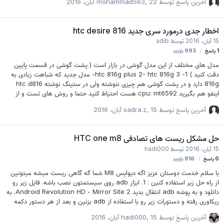
آخرین پاسخ توسط
22 آبان، 2016
,
mohammad563
اخطار جدی درمورد سری جدید htc desire 816
15 آبان، 2016
توسط
adib
1
پاسخ
993
بازدید
مدل های مختلف از این مدل گوشی در بازار است ( پشت گوشی در قسمت پایین
دقت کنید ) 1- htc 816g plus 2- htc 816g 3- مدل جدید که شباهت زیادی به
816g دارد و در پشت گوشی هم چیزی ننوشته ولی در ستینگ نوشته htc d816
اینفو هم بگیرید cpu: mt6592 هست احتیاط کنید حتما و روش های تست و از
مدل دستگاه اطمینان حاصل کنید در صورت فلش با مدل های دیگر گوشی خاموش
آخرین پاسخ توسط
15 آبان، 2016
,
sadra.z
می شود
حل مشکل ریست های تصادفی HTC one m8
15 آبان، 2016
توسط
hadi000
0
پاسخ
816
بازدید
با سلام خدمت دوستان عزیز اگه دیوایس M8 شما گه گاهی ریست میشه میتونین
از راه حل زیر استفاده کنین : 1. ابزار adb روی سیستمتون نصب باشه. فایل زیر رو
دانلود و به پوشه adb انتقال بدید Android Revolution HD - Mirror Site 2. به
ریکاوری رفته و دستورات زیر رو با استفاده از adb بزنین و بعد از هر دستور دکمه
اینتر adb push fsck.ext4 /tmp adb shell chmod 777 /tmp/fsck.ext4
آخرین پاسخ توسط
15 آبان، 2016
,
hadi000
/tmp/fsck.ext4 -fn /dev/block/mmcblk0p47 تمام