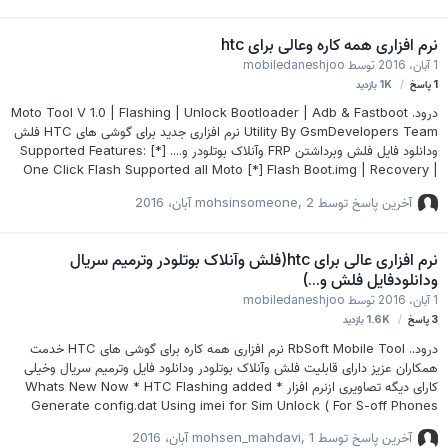
نرم افزاری همه کاره وعالی برای htc
1 آبان، 2016
توسط
mobiledaneshjoo
1
پاسخ
1K
بازدید
درود. Moto Tool V 1.0 | Flashing | Unlock Bootloader | Adb & Fastboot
Utility By GsmDevelopers Team نرم افزاری جدید برای گوشی های HTC فلش
ودانلود فایل فلش وبرداشتن FRP وآنلاک بوتلودر و.... Supported Features: [*]
One Click Flash Supported all Moto [*] Flash Boot.img | Recovery |
Logo [*] Reboot Menu [*] Firmware Downloading [*] Frp Remove
آخرین پاسخ توسط
2 آبان، 2016
,
mohsinsomeone
[Need Adb Debugging] [*] Bootloader Unlocked Warning Remove [*]
Bootloader Unlock [*] One click Removery mode using Recovery.img
Moto V1.1 Download Note : Rb Soft Htc tool registered members can
نرم افزاری عالی برای htc(فلش وآنلاک بوتلودر وترمیم سریال
be used the same id for login no need activation. اکتیوکردن نرم افزار
ودانلودفایل فلش و...)
Activation Requests He…
1 آبان، 2016
توسط
mobiledaneshjoo
3
پاسخ
1.6K
بازدید
درود.. RbSoft Mobile Tool نرم افزاری همه کاره برای گوشی های HTC خدمت
همکاران عزیز دارای قابلیت فلش وآنلاک بوتلودر ودانلود فایل وترمیم سریال وخیلی
کارای دیگه تصاویری ازنرم افزار Whats New Now * HTC Flashing added *
Generate config.dat Using imei for Sim Unlock ( For S-off Phones
Only) * Qualcomm Imei Repair * Enable Diag [adb] [Qualcomm]
آخرین پاسخ توسط
1 آبان، 2016
,
mohsen_mahdavi
*MID Change [s-off] General Features * Read info [Getvar] * One