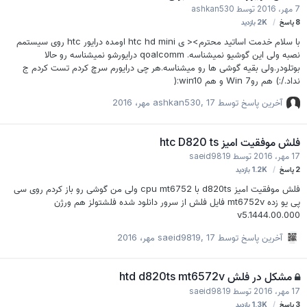
7 مهر، 2016
توسط
ashkan530
8
پاسخ
2K
بازدید
با سلام خدمت اساتید محترم>< ی htc hd mini اومده درایور htc روی سیستمم
نصبه ولی این گوشیو نمیشناسه. qoalcomm درایورشو نمیشناسه رو حالا
بوتلودر.ولی بقیه گوشی ها رو میشناسه.هر چی درایورم سرچ کردم تست کردم ج
نداد./:) هم روWin 7 و هم win10:(
آخرین پاسخ توسط
17 مهر، 2016
,
ashkan530
فلش موفقیت امیز htc D820 ts
17 مهر، 2016
توسط
saeid9819
2
پاسخ
1.2K
بازدید
فلش موفقیت امیز d820ts با cpu mt6752 ولی من گوشی رو باز کردم روی سی
پی یو زده mt6752v فایل فلش از سرور دانلود شده فلشتولز هم ورژن
v5.1444.00.000
آخرین پاسخ توسط
17 مهر، 2016
,
saeid9819
مشکل در فلش htd d820ts mt6572v
17 مهر، 2016
توسط
saeid9819
3
پاسخ
1.3K
بازدید