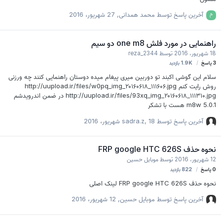
آخرین پاسخ توسط
محمد همدانی
,
27 شهریور، 2016
راهنمایی در مورد فلش one m8 دو سیم
18 شهریور، 2016
توسط
reza_2344
3
پاسخ
1.9K
بازدید
سلام این گوشی اکبند تو دوربین میری پیغام میده دوستان راهنمایی کنند چه ورزنی
روش رایت کنم http://uupload.ir/files/w0pq_img_۲۰۱۶۰۶۱۸_۱۱۱۶۰۶.jpg
http://uupload.ir/files/93xq_img_۲۰۱۶۰۶۱۸_۱۱۱۳۱۰.jpg در ضمن اندرویدشم
5.0.1 m8w هست با تشکر
آخرین پاسخ توسط
18 شهریور، 2016
,
sadra.z
نحوه حذف FRP google HTC 626S
12 شهریور، 2016
توسط
موبایل حسین
0
پاسخ
822
بازدید
نحوه حذف FRP google HTC 626S لینک اصلی
آخرین پاسخ توسط
موبایل حسین
,
12 شهریور، 2016