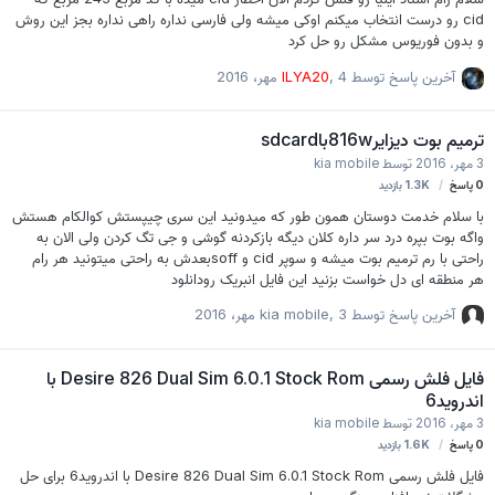
cid رو درست انتخاب میکنم اوکی میشه ولی فارسی نداره راهی نداره بجز این روش
و بدون فوریوس مشکل رو حل کرد
آخرین پاسخ توسط
4 مهر، 2016
,
ILYA20
ترمیم بوت دیزایر816wباsdcard
3 مهر، 2016
توسط
kia mobile
0
پاسخ
1.3K
بازدید
با سلام خدمت دوستان همون طور که میدونید این سری چیپستش کوالکام هستش
واگه بوت بپره درد سر داره کلان دیگه بازکردنه گوشی و جی تگ کردن ولی الان به
راحتی با رم ترمیم بوت میشه و سوپر cid و soffبعدش به راحتی میتونید هر رام
هر منطقه ای دل خواست بزنید این فایل انبریک رودانلود
کنید:HTC_816w_A5_DUG_mmcblk_unbrick.7z | by mshibo for Desire
آخرین پاسخ توسط
3 مهر، 2016
,
kia mobile
816 ابزار رایت فایل:Download Win32 Disk Imager from SourceForge.net
برنامهWin32DiskImagerرو که دانلود کردید باز کنیدیه رم8گیگ جنس مرقوب
درون رم ریدر قرار دهید وبه pcوصل کنید برنامهWin32DiskImager باز کنید فایلی
فایل فلش رسمی Desire 826 Dual Sim 6.0.1 Stock Rom با
که با نام mmcblk0.img رو دانلود کردید انتخاب کنید و استارت بزنید تاروی رم رایت
اندروید6
بشه فقط باطری گوشی 70یا80درصد شارژ داشته با…
3 مهر، 2016
توسط
kia mobile
0
پاسخ
1.6K
بازدید
فایل فلش رسمی Desire 826 Dual Sim 6.0.1 Stock Rom با اندروید6 برای حل