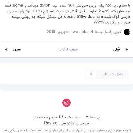
با سلام . یه htc برام اوردن سریالش null شده البته d516h میباشد با sigma نشد
ترمیمش کنم اکتیو 2 ندارم با فایل فلش تو سایت هم زدم نشد دانلود رام رسمی و
فارسی کوک شده desire 516w dual sim حل مشکل شبکه جه روشی میشه
سریال و برگردوند؟؟؟؟؟؟
آخرین پاسخ توسط
4 شهریور، 2016
,
steve jobs
قبلی
صفحه 8 از 16
بعدی
دنبال کنندگان
0
پوسته
سیاست حفظ حریم خصوصی
طراحی و کدنویسی: Ravixo
کلیه حقوق مادی و معنوی این سایت برای جی اس ام دولوپرز محفوظ است- انجمن بایگانی شد.