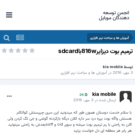
انجمن توسعه
دهندگان موبایل
آموزش ها و مباحث نرم افزاری
رمیم بوت دیزایر816wباsdcard
وسط
kia mobile
هر، 2016
در
آموزش ها و مباحث نرم افزاری
kia mobile
26
ارسال شده در
3 مهر، 2016
با سلام خدمت دوستان همون طور که میدونید این سری چیپستش کوالکام
هستش واگه بوت بپره درد سر داره کلان دیگه بازکردنه گوشی و جی تگ کردن ولی
الان به راحتی با رم ترمیم بوت میشه و سوپر cid و soffبعدش به راحتی میتونید
هر رام هر منطقه ای دل خواست بزنید