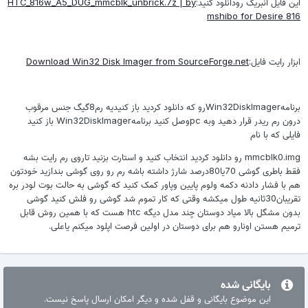
این فایل انبریک رودانلود کنید:
HTC_816w_A5_DUG_mmcblk_unbrick.7z | by
mshibo for Desire 816
ابزار رایت فایل:
Download Win32 Disk Imager from SourceForge.net
برنامهWin32DiskImagerرو که دانلود کردید باز کنیدیه رم8گیگ جنس مرقوب
درون رم ریدر قرار دهید وبه pcوصل کنید برنامهWin32DiskImager باز کنید
فایلی که با نام
mmcblk0.img رو دانلود کردید انتخاب کنید و استارت بزنید تاروی رم رایت بشه
فقط باطری گوشی 70یا80درصد شارژ داشته باشه رم رو روی گوشی بندازید خودتون
هم با فشار دادنه دکمه ولوم پایین وپاور کمک کنید که گوشی به حالت بوت لودر بره
تقریبان30ثانیه طول میکشه وقتی که کار تموم شد گوشی رو فلش کنید گوشی
بدون مشگل بالا میاد دوستان چند مدل دیگه htc هست که با همین روش قابل
ترمیم هستن اونارو هم برای دوستان در اولین فرصت اپلود میکنم یاعلی.
بایگانی شده
این موضوع بایگانی و قفل شده و دیگر امکان ارسال پاسخ نیست.