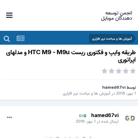
انجمن توسعه
دهندگان موبایل
آموزش ها و مباحث نرم افزاری
طریقه وایپ و فکتوری ریست HTC M9 - M9u و مدلهای
پراتوری
وسط
hamed67vi
، 2016
در
آموزش ها و مباحث نرم افزاری
hamed67vi
51
ارسال شده در
1 مهر، 2016
با سلام خدمت دوستان عزیز