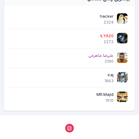
hacker
2324
ILYA20
2272
علیرضا شاهرخی
2190
iraj
1843
MR.Majid
1610