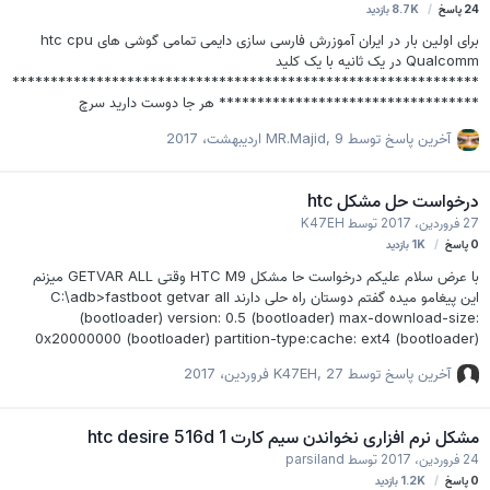
24
پاسخ
8.7K
بازدید
برای اولین بار در ایران آموزرش فارسی سازی دایمی تمامی گوشی های htc cpu
Qualcomm در یک ثانیه با یک کلید
*************************************************************
********************************** هر جا دوست دارید سرچ
کنید.ً@*&،03 بدون نیاز به روت ... بدون پاک شدن اطلاعات ... بدون وقت گرفتن
آخرین پاسخ توسط
9 اردیبهشت، 2017
,
MR.Majid
فقط با یک کلیک ... بدون نصب هیچ گونه نرم افزاری ... فقط با یک کلید بزودی
آموزش بصورت تصویری ارایه میشود.
درخواست حل مشکل htc
27 فروردین، 2017
توسط
K47EH
0
پاسخ
1K
بازدید
با عرض سلام علیکم درخواست حا مشکل HTC M9 وقتی GETVAR ALL میزنم
این پیغامو میده گفتم دوستان راه حلی دارند C:\adb>fastboot getvar all
(bootloader) version: 0.5 (bootloader) max-download-size:
0x20000000 (bootloader) partition-type:cache: ext4 (bootloader)
partition-size:cache: 0x14000000 (bootloader) partition-
آخرین پاسخ توسط
27 فروردین، 2017
,
K47EH
type:userdata: ext4 (bootloader) partition-size:userdata:
0x5e0000000 (bootloader) partition-type:system: ext4 (bootloader)
partition-size:system: 0x118000000 (bootloader) serialno:
مشکل نرم افزاری نخواندن سیم کارت 1 htc desire 516d
FA54FYJ08082 all: finished. total time: 0.109s مدل : OPJA100 M9U
24 فروردین، 2017
توسط
parsiland
فوری ممنون راهنمایی کنید
0
پاسخ
1.2K
بازدید