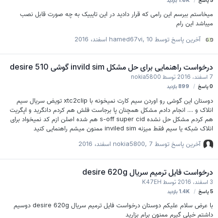
5
پاسخ
1.6K
بازدید
میخاستم ببرسم این رامی که قرار دادید در این تایبیک به چه صورت قابل نصب
میباشد این رام
آخرین پاسخ توسط
10 اسفند، 2016
,
hamed67vi
درخواست راهنمایی برای حل مشکل invild sim گوشی desire 510
7 اسفند، 2016
توسط
nokia5800
0
پاسخ
899
بازدید
دوستان این گوشی رو اوردن سیم کارت نمیخونه با xtc2clip تویض سریال سیم
انلاک و .... انجام دادم مشکل همچنان پا برجاست فلش هم کردم دانگرید و اپگریت
هم کردم مشکل حل نشده s-off super cid هم شده اصلن ازم کد نمیخواد برای
انلاک شبکه یا سیم فقط میزنه inviled sim ممنون میشم راهنمایی کنید
آخرین پاسخ توسط
7 اسفند، 2016
,
nokia5800
درخواست فایل ترمیم سریال desire 620g
3 اسفند، 2016
توسط
K47EH
5
پاسخ
1.4K
بازدید
با عرض سلام علیکم دوستان درخواست فایل ترمیم سریال desire 620g دوسیم
داشتم خیلی گیرم ممنون برام بزارید