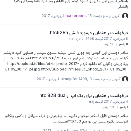
باسلام فارسی این مدل رو دانلود کردم ولی فایلش رمز داره لطفا رسیدگی کنید
باتشکر
آخرین پاسخ توسط
15 فروردین، 2017
,
hunterpars
درخواست راهنمایی درمورد فلش htc628h
8 فروردین، 2017
توسط
nimajafari1498
0
پاسخ
1K
بازدید
سلام دوستان این گوشی چه جوری فلش میشه ممنون میشم راهنمایی کنید فایلشم
گرفتم ولی میخوام اکسترکت کنم ارور میده htc d628h 6/753 اینم چندتا عکس از
ریکاوریش وفایلی که دانلود کردم http://uupload.ir/files/etzb_photo_2017-
01-09_00-17-24.jpg http://uupload.ir/files/i3c_photo_2017-01-09_00-
17-17.jpg http://uupload.ir/files/p4ul_photo_2017-01-09_00-17-03.jpg
آخرین پاسخ توسط
8 فروردین، 2017
,
nimajafari1498
درخواست راهنمایی برای بک اپ ازhtc 828 dual
4 فروردین، 2017
توسط
iraj
1
پاسخ
1.1K
بازدید
سلام دوستان فایل اسکتر میخوام بگیرم اما اینفینیتی و کرک میراکل و باکس ولکانو
نتونست بگیره ...سی پی یو هم mt6753هست ....
آخرین پاسخ توسط
4 فروردین، 2017
,
hamed67vi