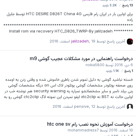
13
پاسخ
3.2K
بازدید
برای اولین بار در ایران رام فارسی HTC DESIRE D826T China 4G توسط جلیل
زاده
*************************************************************
********* Install rom via recovery HTC_D826_TWRP-By jalilzadeh
************************************** htc d826t_4G_cooked by
آخرین پاسخ توسط
19 اسفند، 2016
,
jalilzadeh
jalilzadeh pass: 43573303
درخواست راهنمایی در مورد مشکلات عجیب گوشی m9
6 دی، 2016
توسط
nokia5800
1
پاسخ
1.1K
بازدید
خسته نباشید گوشی به دلیل تموم شدن باطری خاموش شده و وقتی زدن به اومده
روی صحفه بوتلودر مشخصات گوشی بوتلودر لاک اس on دیگه مشخصات گوشی
ینی بیلد نامبر و سایر مشخصاتشو نمیاره یه security warning هم نوشته خب در
اولین حالت نه BST نه xtc2clip ایفو نمیدن این نمونه لاگ ctc2clip گوشی رو به
حالت دانلود و یا ریکاوری میخوام ببرم روی صحفه سفید با ارم اچ تی سی میره و
آخرین پاسخ توسط
12 اسفند، 2016
,
pensive
میگه نمیشه گوشی رو تو این حالت بوت کرد و با ولوم بالا دوباره برمیگرده به حالت
بوتلودر نمیتونم گوشی رو انلاک بوتلودر کنم اس اف هم نمیشه فایل گوشی هم چند
مورد دارم که فلش نمیشه توی هاستینگ به این رسیدم که باید فایل hosd رایت
درخواست آموزش نحوه نصب رام htc one sv
کرد که رایت کردم وفایل رایت شد منتهی بازم تما…
10 اسفند، 2016
توسط
mohammadreza7