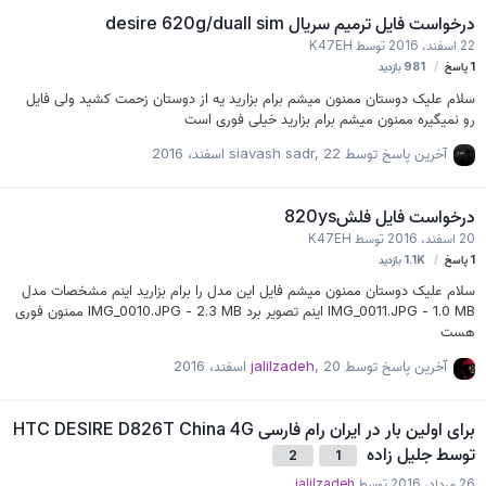
H8G1e > CID: 90014a48384731650504fbdbe2ef9100 …
درخواست فایل ترمیم سریال desire 620g/duall sim
22 اسفند، 2016
توسط
K47EH
1
پاسخ
981
بازدید
سلام علیک دوستان ممنون میشم برام بزارید یه از دوستان زحمت کشید ولی فایل
رو نمیگیره ممنون میشم برام بزارید خیلی فوری است
آخرین پاسخ توسط
22 اسفند، 2016
,
siavash sadr
درخواست فایل فلش820ys
20 اسفند، 2016
توسط
K47EH
1
پاسخ
1.1K
بازدید
سلام علیک دوستان ممنون میشم فایل این مدل را برام بزارید اینم مشخصات مدل
IMG_0011.JPG - 1.0 MB اینم تصویر برد IMG_0010.JPG - 2.3 MB ممنون فوری
هست
آخرین پاسخ توسط
20 اسفند، 2016
,
jalilzadeh
برای اولین بار در ایران رام فارسی HTC DESIRE D826T China 4G
توسط جلیل زاده
2
1
26 مرداد، 2016
توسط
jalilzadeh