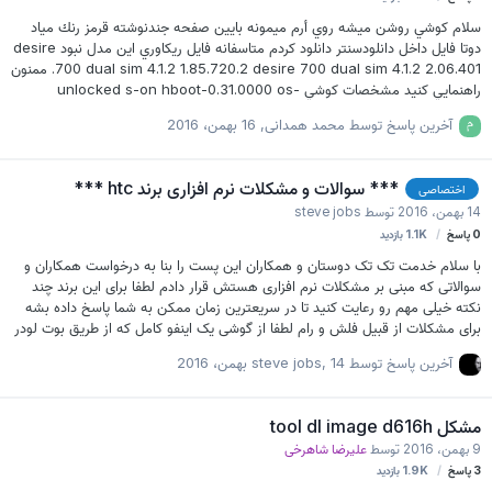
2PREIMG_A51BML_DTUL_L51_DESIRE_SENSE70_HTCCN_CHS_2_1.03.14
سلام كوشي روشن ميشه روي أرم ميمونه بايين صفحه جندنوشته قرمز رنك مياد
05.1_Radio_NA_rele…
دوتا فايل داخل دانلودسنتر دانلود كردم متاسفانه فايل ريكاوري اين مدل نبود desire
700 dual sim 4.1.2 1.85.720.2 desire 700 dual sim 4.1.2 2.06.401. ممنون
راهنمايي كنيد مشخصات كوشي unlocked s-on hboot-0.31.0000 os-
1.80.708.8
آخرین پاسخ توسط
محمد همدانی
,
16 بهمن، 2016
*** سوالات و مشکلات نرم افزاری برند htc ***
اختصاصی
14 بهمن، 2016
توسط
steve jobs
0
پاسخ
1.1K
بازدید
با سلام خدمت تک تک دوستان و همکاران این پست را بنا به درخواست همکاران و
سوالاتی که مبنی بر مشکلات نرم افزاری هستش قرار دادم لطفا برای این برند چند
نکته خیلی مهم رو رعایت کنید تا در سریعترین زمان ممکن به شما پاسخ داده بشه
برای مشکلات از قبیل فلش و رام لطفا از گوشی یک اینفو کامل که از طریق بوت لودر
هستش ارائه کنید تا خیلی راحت رام مورد نظر ارائه بشه پس برای راحتی خودتون و
آخرین پاسخ توسط
14 بهمن، 2016
,
steve jobs
همکاران لطفا برای درخواست رام حتما ازین به بعد یک اینفو از بوت لودر قرار بدید.
دستور لازم هم fastboot getvar all میباشد. اگر قبل از ارائه مشکل کارهایی انجام
دادید و چه فایلهایی رو تست کردید رو حتما اعلام کنید تا دوباره کاری انجام نشه بنده
مشکل tool dl image d616h
سعی میکنم کامل و جامع درمورد حل مشکل بهتون توضیح بدم…
9 بهمن، 2016
توسط
علیرضا شاهرخی
3
پاسخ
1.9K
بازدید