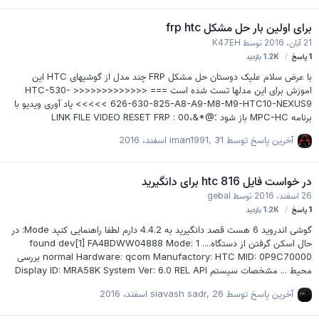
برای اولین بار حل مشکل frp htc
21 آبان، 2016
توسط
K47EH
1
پاسخ
1.2K
بازدید
با عرض سلام علیک دوستان حل مشکل FRP چند مدل از گوشیهای HTC این
اموزش برای این مدلها تست شده است === <<<<<<<<<<<<< HTC-530-
626-630-825-A8-A9-M8-M9-HTC10-NEXUS9 >>>>> یاد آوری ویدیو با
برنامه MPC-HC باز شود .ً@*&،00 LINK FILE VIDEO RESET FRP :
Download File UploadBoy.com Making Your File Sharing Easy!
آخرین پاسخ توسط
31 اسفند، 2016
,
iman1991
آپلودبوی,آپلود بوی
در خواست فایل htc 816 برای دانگیرید
26 اسفند، 2016
توسط
gebal
1
پاسخ
1.2K
بازدید
گوشی اندروید 6 هست قصد دانگیرید به 4.4.2 دارم لطفا راهنمایی کنید Mode: در
حال اسکن گرفتن از دستگاه.... 1 found dev[1] FA4BDWW04888 Mode:
normal Hardware: qcom Manufactory: HTC MID: 0P9C70000 بررسی
محیط ... مشخصات سیستم Display ID: MRA58K System Ver: 6.0 REL API
Level: 23 Incremental: 748385.1 Model: HTC Desire 816 dual sim
آخرین پاسخ توسط
26 اسفند، 2016
,
siavash sadr
Brand: htc Device: htc_a5dug Platform: msm8226 Product:
htc_a5dug Language: en Rigion: US مشخصات مموری کارت SDCARD[1]