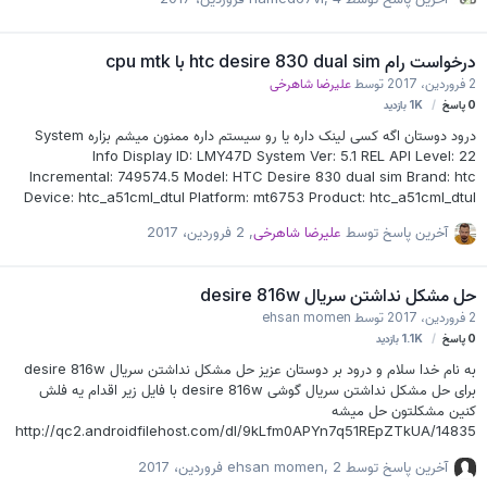
درخواست رام htc desire 830 dual sim با cpu mtk
2 فروردین، 2017
توسط
علیرضا شاهرخی
0
پاسخ
1K
بازدید
درود دوستان اگه کسی لینک داره یا رو سیستم داره ممنون میشم بزاره System
Info Display ID: LMY47D System Ver: 5.1 REL API Level: 22
Incremental: 749574.5 Model: HTC Desire 830 dual sim Brand: htc
Device: htc_a51cml_dtul Platform: mt6753 Product: htc_a51cml_dtul
Language: en Rigion: US
آخرین پاسخ توسط
علیرضا شاهرخی
,
2 فروردین، 2017
حل مشکل نداشتن سریال desire 816w
2 فروردین، 2017
توسط
ehsan momen
0
پاسخ
1.1K
بازدید
به نام خدا سلام و درود بر دوستان عزیز حل مشکل نداشتن سریال desire 816w
برای حل مشکل نداشتن سریال گوشی desire 816w با فایل زیر اقدام یه فلش
کنین مشکلتون حل میشه
http://qc2.androidfilehost.com/dl/9kLfm0APYn7q51REpZTkUA/14835
13208/24352994023702928/A5_DUG_L50+%28816+Dual+Sim%29.r
آخرین پاسخ توسط
2 فروردین، 2017
,
ehsan momen
ar موفق باشین