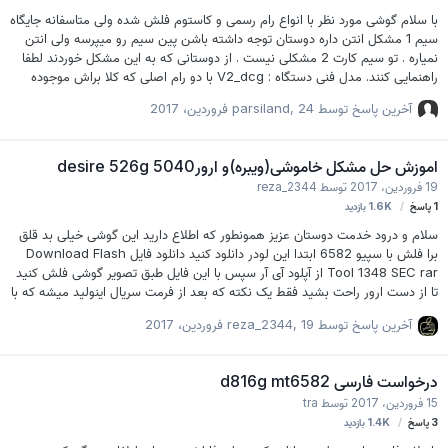
با سلام گوشی مورد نظر با انواع رام رسمی و کاستوم فلش شده ولی متاسفانه جایگاه
سیم 1 مشکل انتن داره دوستان توجه داشته باشن پین سیم رو میپرسه ولی انتن
نمیاره . تو سیم کارت 2 مشکلی نیست . از دوستانی که به این مشکل خوردند لطفا
راهنمایی کنند. مدل فنی دستگاه : V2_dcg با دو رام اصلی که کلا براش موجوده
فلش شده راه حلی که دوستان تو سایر فروم ها هم بیان کردن رو هم تست کردم
آخرین پاسخ توسط
24 فروردین، 2017
,
parsiland
جوابگو نبوده
اموزش حل مشکل خاموشی(ویبره)و ارور5040 desire 526g
19 فروردین، 2017
توسط
reza_2344
1
پاسخ
1.6K
بازدید
سلام و درود خدمت دوستان عزیز همونطور که اطلاع دارید این گوشی خیلی بد قلق
برا فلش با سپیو 6582 ابتدا این لودر دانلود کنید دانلود فایل Download Flash
Tool 1348 SEC rar از آپلود آی آر سپس با این فایل طبق تصویر گوشی فلش کنید
تا از دست ارور راحت بشید فقط یک نکته که بعد از فرمت سریال اینولید میشه که با
گینگ روت روت کنید بقیه کارم که میدونید امیدوارم مفید باشه دانلود رامهای رسمی
آخرین پاسخ توسط
19 فروردین، 2017
,
reza_2344
و فارسی اچ تی سی DESIRE 526 با لینک مستقیم
http://s6.uplod.ir/i/00857/6zy77ubkvmaj.jpg
درخواست فارسی d816g mt6582
15 فروردین، 2017
توسط
tra
3
پاسخ
1.4K
بازدید