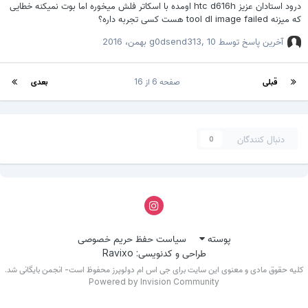
درود استادان عزیز htc d616h اومده با اسکاتر فلش میخوره اما بوت نمیکنه خطایی
که میزنه tool dl image failed هست کسی تجربه داره؟
آخرین پاسخ توسط
10 بهمن، 2016
,
g0dsend313
قبلی
صفحه 6 از 16
بعدی
دنبال کنندگان
0
پوسته
سیاست حفظ حریم خصوصی
طراحی و کدنویسی: Ravixo
کلیه حقوق مادی و معنوی این سایت برای جی اس ام دولوپرز محفوظ است- انجمن بایگانی شد.
Powered by Invision Community