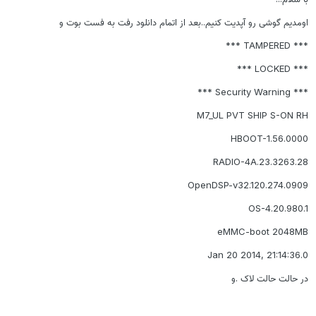
اومدیم گوشی رو آپدیت کنیم..بعد از اتمام دانلود رفت به فست بوت و
*** TAMPERED ***
*** LOCKED ***
*** Security Warning ***
M7_UL PVT SHIP S-ON RH
HBOOT-1.56.0000
RADIO-4A.23.3263.28
OpenDSP-v32.120.274.0909
OS-4.20.980.1
eMMC-boot 2048MB
Jan 20 2014, 21:14:36.0
در حالت حالت لاک .و