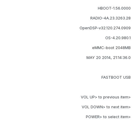
HBOOT-1.56.0000
RADIO-4A.23.3263.28
OpenDSP-v32.120.274.0909
OS-4.20.980.1
eMMC-boot 2048MB
MAY 20 2014, 21:14:36.0
FASTBOOT USB
<VOL UP> to previous item
<VOL DOWN> to next item
<POWER> to select item