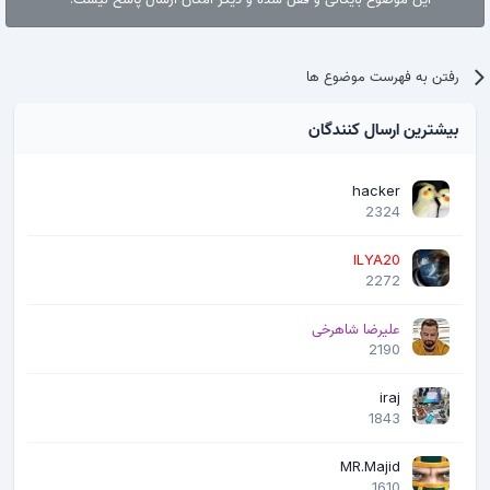
رفتن به فهرست موضوع ها
بیشترین ارسال کنندگان
hacker
2324
ILYA20
2272
علیرضا شاهرخی
2190
iraj
1843
MR.Majid
1610