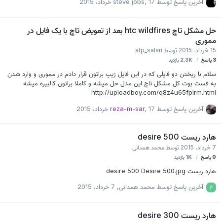
آخرین پاسخ توسط
17 خرداد، 2015
,
steve jobs
داد. اول باید دید که بوت لودر شما آپدیت هست یانه. باتری را بکشید. دکمه ولوم
پایین و پاور را بگیرید تا وارد محیط Hboot شوید. قسمت بالای صفحه را ببینید. اگر
نوشته شده باشد LOCKED میتوانیم به مرحله بعد برویم در غیر اینصورت اگر چیزی
حل مشکل تاچ htc wildfires بعد از تعویض تاچ با یک فایل در
نوشته نشده باشد باید یا اچ بوت آپدیت شود یا کل رام گوشی. برای شروع فایل
مموری
فست بوت رو دان…
15 خرداد، 2015
توسط
atp_salari
3
پاسخ
2.3K
بازدید
سلام با ریختن دو فایلی که در این فایل زیپ براتون قرار دادم در مموری و وارد شدن
به فست بوت کل مشکل تاچ این مدل حل میشه و کاملا براتون کالیبره میشه
http://uploadboy.com/q8z4u65fpirm.html
آخرین پاسخ توسط
17 خرداد، 2015
,
reza-m-sar
هارد ریست desire 500
7 خرداد، 2015
توسط
محمد همدانی
0
پاسخ
1K
بازدید
هارد ریست desire 500 Desire 500.jpg
آخرین پاسخ توسط
محمد همدانی
,
7 خرداد، 2015
هارد ریست desire 300