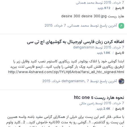
7 خرداد، 2015
توسط
محمد همدانی
0
پاسخ
972
بازدید
هارد ریست desire 300 desire 300.jpg
آخرین پاسخ توسط
محمد همدانی
,
7 خرداد، 2015
اضافه کردن زبان فارسی اورجینال به گوشیهای اچ تی سی
7 خرداد، 2015
توسط
dehganiamin
0
پاسخ
1.9K
بازدید
ابتدا گوشی خود را انلاک بوتلودر کنید ریکاوری کاستوم نصب کنید وفایل زیر را
ازطریق ریکاوری فلش کنید ویک بار گوشی را وایپ کنید....ازمنو فارسی لذت ببرید
http://www.4shared.com/zip/1YLHj6Arba/farsi_all_htc_signed.html
آخرین پاسخ توسط
7 خرداد، 2015
,
dehganiamin
نحوه هارد ریست htc one s
7 خرداد، 2015
توسط
رامین ملکی
0
پاسخ
2.4K
بازدید
با سلام...فکر کنم این پست برای خیلی از همکارای گرامی مفید باشه..واسه همیین
این پست رو گذاشتم... 1...گوشی رو به مدت 30ثانیه خاموش کنید... 2...کلید ولوم