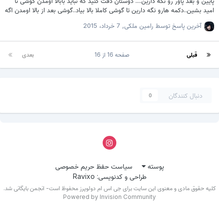
پایین و بعد پاور رو نگه دارین.... دوستان دقت کنید که نباید بابالا اومدن گوشی نا
امید بشین..دکمه هارو نگه دارین تا گوشی کاملا بالا بیاد..گوشی بعد از بالا اومدن اگه
دکمه هارو ول نکنید خودش ریستارت میشه...وقتی گوشی خودش خاموش
آخرین پاسخ توسط
رامین ملکی
,
7 خرداد، 2015
شد..دگمه هارو ول کرده و مجددن فشار بدین..و بعد منوی ریکاوری ظاهر
میشه...موفق باشین... دوستان نظر یادتون نره.. لازم به ذکر هست که آموزش ابتکار
خودمه...و مشابه اون توی هیچ سایتی قید نشده مگر به اسم کابری خودم...
قبلی
صفحه 16 از 16
بعدی
دنبال کنندگان
0
پوسته
سیاست حفظ حریم خصوصی
طراحی و کدنویسی: Ravixo
کلیه حقوق مادی و معنوی این سایت برای جی اس ام دولوپرز محفوظ است- انجمن بایگانی شد.
Powered by Invision Community