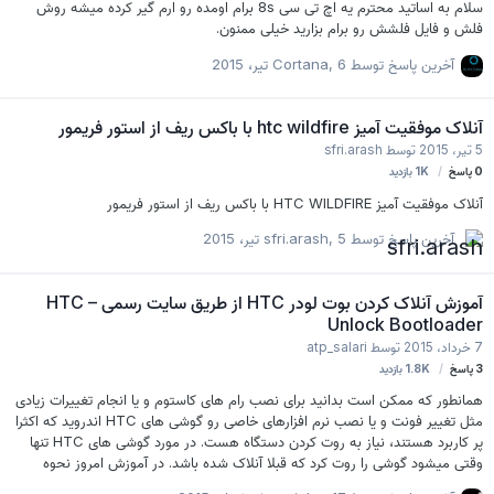
سلام به اساتید محترم یه اچ تی سی 8s برام اومده رو ارم گیر کرده میشه روش
فلش و فایل فلشش رو برام بزارید خیلی ممنون.
آخرین پاسخ توسط
6 تیر، 2015
,
Cortana
آنلاک موفقیت آمیز htc wildfire با باکس ریف از استور فریمور
5 تیر، 2015
توسط
sfri.arash
0
پاسخ
1K
بازدید
آنلاک موفقیت آمیز HTC WILDFIRE با باکس ریف از استور فریمور
آخرین پاسخ توسط
5 تیر، 2015
,
sfri.arash
آموزش آنلاک کردن بوت لودر HTC از طریق سایت رسمی – HTC
Unlock Bootloader
7 خرداد، 2015
توسط
atp_salari
3
پاسخ
1.8K
بازدید
همانطور که ممکن است بدانید برای نصب رام های کاستوم و یا انجام تغییرات زیادی
مثل تغییر فونت و یا نصب نرم افزارهای خاصی رو گوشی های HTC اندروید که اکثرا
پر کاربرد هستند، نیاز به روت کردن دستگاه هست. در مورد گوشی های HTC تنها
وقتی میشود گوشی را روت کرد که قبلا آنلاک شده باشد. در آموزش امروز نحوه
آنلاک کردم گوشی های HTC را از طریق سایت رسمی این کمپانی توضیح خواهیم