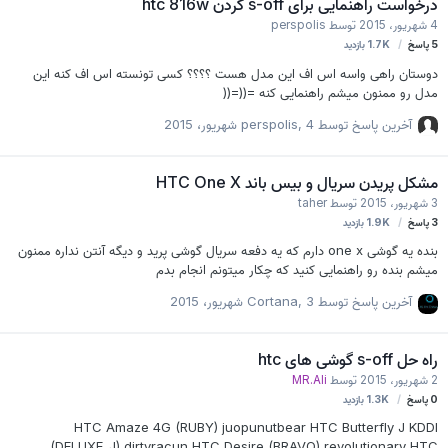
درخواست راهنمایی برای s-off کردن htc 816w
4 شهریور، 2015
توسط
perspolis
5
پاسخ
1.7K
بازدید
دوستان راهی واسه اس اف این مدل هست ؟؟؟؟ کسی تونسته اس اف کنه این
مدل رو ممنون میشم راهنمایی کنه =((=((
آخرین پاسخ توسط
4 شهریور، 2015
,
perspolis
مشکل پریدن سریال و بیس باند HTC One X
3 شهریور، 2015
توسط
taher
3
پاسخ
1.9K
بازدید
بنده یه گوشی one x دارم که یه دفعه سریال گوشی پرید و دیگه آنتن نداره ممنون
میشم بنده رو راهنمایی کنید که چکار میتونم انجام بدم
آخرین پاسخ توسط
3 شهریور، 2015
,
Cortana
راه حل s-off گوشی های htc
2 شهریور، 2015
توسط
MR.Ali
0
پاسخ
1.3K
بازدید
HTC Amaze 4G (RUBY) juopunutbear HTC Butterfly J KDDI
(DELUXE_J) dirtyracun HTC Desire (BRAVO) revolutionary HTC