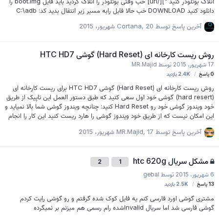
انلاک بوتلودر کنید "][/url] خب وقتی بوتلودر را انلاک کردید باید فایل boot.img را
دانلود کنید DOWNLOAD خب حالا فایل رابه مسیر زیر انتقال بدید کد: C:\adb
سپس همانند تصویر فایل بوت را در حالت فست بوت با دستور زیر روی دستگاه رایت
آخرین پاسخ توسط
20 شهریور، 2015
,
Cortana
کنید کد: "][/url] خب حالا دیگه راحت میتونید با هر چی مایلید دستگاهتون روت
کنید "][/url] تا اینجا هم بوتلودر باز شد هم روت شد بریم برای فارسی سازی . . . .
خب یکدونه ROOT EXPLORER نصب کنید وارد پوشه CID بشوید
روش ریست کارخانه ای (Hard Reset) گوشی HTC HD7
فایلdefault.xml را به مموری کپی کن…
17 شهریور، 2015
توسط
MR.Majid
0
پاسخ
2.4K
بازدید
روش ریست کارخانه ای (Hard Reset) گوشی HTC HD7 برای ریست کارخانه ای
(hard resert) گوشی خود اول سعی کنید که طبق دستور العمل این تاپیک از طریق
خود ویندوز گوشی خود رو Hard Reset کنید: چنانچه ویندوز گوشی شما بالا نمیاید و
این امکان نیست که از طریق خود ویندوز گوشی را هارد ریست کنید این کار را انجام
دهید: 1 گوشی خاموش باشد... 2 دکمه ی VOLUME UP و VOLUME DOWN را با
آخرین پاسخ توسط
17 شهریور، 2015
,
MR.Majid
همدیگر نگه دارید... 3 در حالی که آن دکمه ها را نگه داشتید با دکمه ی power
گوشی خود را روشن کنید... 4 وقتی صفحه ی دستور العمل Hard Reset نمایش
داده شد دو دکمه ی VOLUME UP و VOLUME DOWN را رها کنید 5 بعد از آن
مشکل سریال htc 620g
1
2
دستور العمل نشان داده شده روی صفحه را انجام دهید تا Hard Reset شود....
6 شهریور، 2015
توسط
gebal
13
پاسخ
2.5K
بازدید
مشتری گوشی اورد فارسی کنم یه فایل کوک شده گرفتم و رو گوشی رایت کردم
گوشی فارسی شد اما سریال lnvalidشده رام رسمی هم میزنم بر نمیگرده