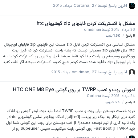
twrpe8w.img .or fastboot flash recovery twrpe8t.img fastboot erase
آخرین پاسخ توسط
27 مرداد، 2015
,
Cortana
cache fastboot reboot و در اخر هم superuser رو فلش کنید از ریکاوری...
موفق باشید.........
مشکل با اکستریکت کردن فایلهای zip گوشیهای htc
26 مرداد، 2015
توسط
omidman
8
پاسخ
1.5K
بازدید
مشکل اساسی من اکسترکت کردن فایل zip هست این فایلهای zip فایلهای اورجینال
htc مثل فایلهای zip معمولی نیست که بشه راحت اکسترکت کرد که فایل بوت
وریکاوری وسیسنم رو راحت جدا کرد فقط میشه فایل ریکاوری رو اکسترکت کرد با سه
تا رام اورجیال zip دانلود شده تست کردم هیچ کدوم اکسترکت نمیشه اگر لطف کنید
ممنون میشم راهنمایی کنید با ورزنهای مختلف WinRAR واخرین ورزن تست کردم با
آخرین پاسخ توسط
27 مرداد، 2015
,
omidman
ورزنهای مختلف 7-Zip واخرین ورزن تست کردم با یه سیستم دیگه چک کردم باز
نشد با ویندوز xp و seven تست کردم باز نشد اگر لطف کنید راهنمایی کنید ممنون
میشم هیچ وقت با هیچ فایل فشرده ای برای اکسترکت مشکل نداشتم فقط با این
اموزش روت و نصب TWRP بر روی گوشی HTC ONE M8 Eye
رامهای zip شده htc
24 مرداد، 2015
توسط
Cortana
0
پاسخ
2.2K
بازدید
درود خدمت دوستان برای روت و نصب TWRP ابتدا باید بوت لودر گوشی رو انلاک
کنید برای اینکار به لینک زیر برید.... [h=1]ابزار انلاک بوتلودر تمامی گوشیهای htcدر
یک ثانیه کاری از تیم توسعه دهنده[/h] خب دوستان برای روت این گوشی شما اول
باید TWRP از Fast Boot روی گوشی رایت میکنیم.... سپس Supeuser رو از
ریکاوری فلش کنید و تمام..... لینک دانلود TWRP و superuser....... موفق باشید.....