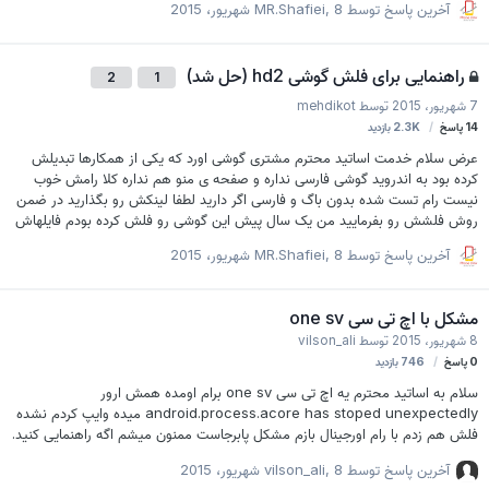
آخرین پاسخ توسط
8 شهریور، 2015
,
MR.Shafiei
راهنمایی برای فلش گوشی hd2 (حل شد)
2
1
7 شهریور، 2015
توسط
mehdikot
14
پاسخ
2.3K
بازدید
عرض سلام خدمت اساتید محترم مشتری گوشی اورد که یکی از همکارها تبدیلش
کرده بود به اندروید گوشی فارسی نداره و صفحه ی منو هم نداره کلا رامش خوب
نیست رام تست شده بدون باگ و فارسی اگر دارید لطفا لینکش رو بگذارید در ضمن
روش فلشش رو بفرمایید من یک سال پیش این گوشی رو فلش کرده بودم فایلهاش
کلا پاک شد ممنون میشم راهنمایی کنید
آخرین پاسخ توسط
8 شهریور، 2015
,
MR.Shafiei
مشکل با اچ تی سی one sv
8 شهریور، 2015
توسط
vilson_ali
0
پاسخ
746
بازدید
سلام به اساتید محترم یه اچ تی سی one sv برام اومده همش ارور
android.process.acore has stoped unexpectedly میده وایپ کردم نشده
فلش هم زدم با رام اورجینال بازم مشکل پابرجاست ممنون میشم اگه راهنمایی کنید.
آخرین پاسخ توسط
8 شهریور، 2015
,
vilson_ali