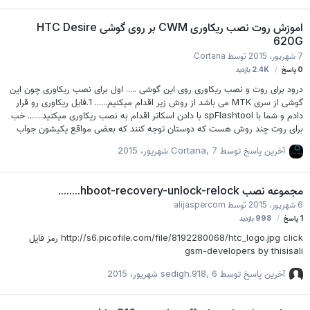
اموزش روت نصب ریکاوری CWM بر روی گوشی HTC Desire
620G
7 شهریور، 2015
توسط
Cortana
0
پاسخ
2.4K
بازدید
درود برای روت و نصب ریکاوری روی این گوشی ..... اول برای نصب ریکاوری چون این
گوشی از سری MTK می باشد از روش زیر اقدام میکنیم...... 1.فایل ریکاوری رو قرار
دادم و شما با spFlashtool با دادن اسکاتر اقدام به نصب ریکاوری میکنید....... خب
برای روت چند روش هست که دوستان توجه کنند که بعضی مواقع یکیشون جواب
میده.. 1.اولین کار خب فلش کردن superuser از ریکاوری...بنده با این روش به
آخرین پاسخ توسط
7 شهریور، 2015
,
Cortana
نتیجه رسیدم چند باری که امتحان کردم.... خب راه های دیگه... 2.با برنامه
RootGenius اقدام به روت کنید... و اخرین راه هم .. 3.نصب برنامه KingRoot
روی گوشی و با روشن کردن وای فا و وصل کردن گوشی به اینترنت توسط این برنامه
مجموعه نصب hboot-recovery-unlock-relock........
که نصب کردید رو گوشی اقدام به روت کنید.. دوستان پکیج روت و فایل ریکاوری
6 شهریور، 2015
توسط
alijaspercom
برای دا…
1
پاسخ
998
بازدید
http://s6.picofile.com/file/8192280068/htc_logo.jpg click رمز فایل
gsm-developers by thisisali
آخرین پاسخ توسط
6 شهریور، 2015
,
sedigh.918