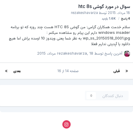
ریست رو انجام بدیم تا زبان فارسی اظافه بشه به زبان ها در غیر اینصورت اتفاقی
سوال در مورد گوشی htc 8s
نخواهد افتاد تغییرات رو اعمال کنید و دوباره فایل را س…
18 مرداد، 2015
توسط
rezakeshavarza
4
پاسخ
1.6K
بازدید
سلام خدمت همکاران گرامی: من گوشی HTC 8S هست چند روزه که تو برنامه
windows insader دارم این پیام رو مشاهده میکنم :
wp_ss_20150518_0001.jpg به نظر شما یعنی ویندوز 10 اومده براش اما هیچ
دانلود یا آپدیتی ندارم فعلا
آخرین پاسخ توسط
18 مرداد، 2015
,
rezakeshavarza
قبلی
صفحه 14 از 16
بعدی
دنبال کنندگان
0