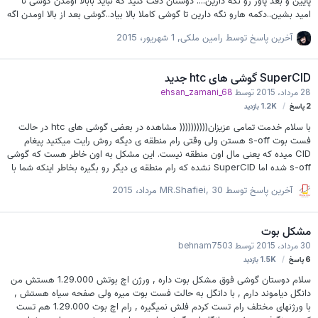
پایین و بعد پاور رو نگه دارین.... دوستان دقت کنید که نباید بابالا اومدن گوشی نا
امید بشین..دکمه هارو نگه دارین تا گوشی کاملا بالا بیاد..گوشی بعد از بالا اومدن اگه
دکمه هارو ول نکنید خودش ریستارت میشه...وقتی گوشی خودش خاموش
آخرین پاسخ توسط
رامین ملکی
,
1 شهریور، 2015
شد..دگمه هارو ول کرده و مجددن فشار بدین..و بعد منوی ریکاوری ظاهر
میشه...موفق باشین... دوستان نظر یادتون نره.. لازم به ذکر هست که آموزش ابتکار
خودمه...و مشابه اون توی هیچ سایتی قید نشده مگر به اسم کابری خودم...
SuperCID گوشی های htc جدید
28 مرداد، 2015
توسط
ehsan_zamani_68
2
پاسخ
1.2K
بازدید
با سلام خدمت تمامی عزیزان(((((((((( مشاهده در بعضی گوشی های htc در حالت
فست بوت s-off هستن ولی وقتی رام منطقه ی دیگه روش رایت میکنید پیغام
CID میده که یعنی مال اون منطقه نیست. این مشکل به اون خاطر هست که گوشی
s-off شده اما SuperCID نشده که رام منطقه ی دیگر رو بگیره بخاطر اینکه شما با
دستورات adb سردرگم نشید من این کد ها رو درقالب برنامه در آوردم که برای شما
آخرین پاسخ توسط
30 مرداد، 2015
,
MR.Shafiei
به صورت یک اینتر زدن کل کارها انجام میشه:dddddd خوب حالا شما باید چه کار
کنید؟ گام اول 1.فایل ضمیمه رو دانلود کنید و از زیپ خارج کنید. 2.گوشی رو
درحالتی که دیباگ روشن باشه یا در حالت فست بوت به سیستم متصل کنید 3.داخل
مشكل بوت
پوشه برنامه check cid رو باز کنید و اینتر بزنید همانطور که می…
30 مرداد، 2015
توسط
behnam7503
6
پاسخ
1.5K
بازدید
سلام دوستان گوشی فوق مشکل بوت داره , ورژن اچ بوتش 1.29.000 هستش من
دانگل دیاموند دارم , با دانگل به حالت فست بوت میره ولی صفحه سیاه هستش ,
با ورژنهای مختلف رام تست کردم فلش نمیگیره , رام اچ بوت 1.29.000 هم تست