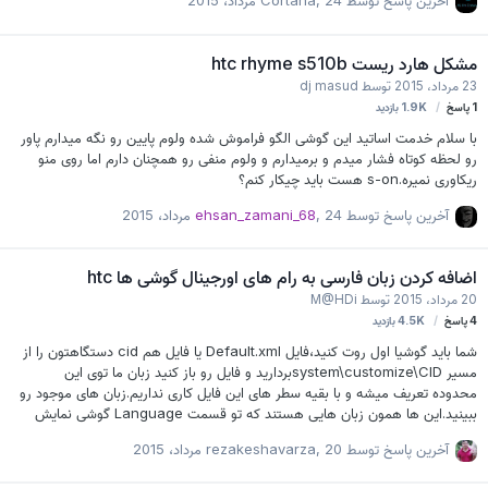
آخرین پاسخ توسط
24 مرداد، 2015
,
Cortana
مشکل هارد ریست htc rhyme s510b
23 مرداد، 2015
توسط
dj masud
1
پاسخ
1.9K
بازدید
با سلام خدمت اساتید این گوشی الگو فراموش شده ولوم پایین رو نگه میدارم پاور
رو لحظه کوتاه فشار میدم و برمیدارم و ولوم منفی رو همچنان دارم اما روی منو
ریکاوری نمیره.s-on هست باید چیکار کنم؟
آخرین پاسخ توسط
24 مرداد، 2015
,
ehsan_zamani_68
اضافه کردن زبان فارسی به رام های اورجینال گوشی ها htc
20 مرداد، 2015
توسط
M@HDi
4
پاسخ
4.5K
بازدید
شما باید گوشیا اول روت کنید،فایل Default.xml یا فایل هم cid دستگاهتون را از
مسیر system\customize\CIDبردارید و فایل رو باز کنید زبان ما توی این
محدوده تعریف میشه و با بقیه سطر های این فایل کاری نداریم.زبان های موجود رو
ببینید.این ها همون زبان هایی هستند که تو قسمت Language گوشی نمایش
داده میشن.حالا ما میخوایم زبان فارسی رو به این زبانها اظافه کنیم به بزرگی و
آخرین پاسخ توسط
20 مرداد، 2015
,
rezakeshavarza
کوچک بودن حروف دقت کنید.خب بعد از اعمال تغییرات فایل رو ذخیره میکنیم.دقت
کنید روی دستگاه هایی مثل Desire 200 و این سری گوشی ها حتما باید فکتوری