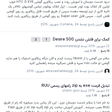
درود خدمت دوستان با اموزش روت و نصب ریکاوری گوشی HTC D EYE خوب
اولین کار انلاک بوت لودر هست.... ابزار انلاک بوتلودر تمامی گوشیهای htcدر یک
ثانیه کاری از تیم توسعه دهنده سپس از طریق فست فایل ریکاوری رو روی گوشی
فلش کنید... سپس فایل Super user رو روی گوشی از طریق ریکاوری رایت کنید
لینک دانلود ریکاوری و فایل روت HTC Desire EYE موفق باشید
آخرین پاسخ توسط
24 شهریور، 2015
,
Cortana
کمک برای فلش نشدن Desire 500
2
1
22 شهریور، 2015
توسط
alirezashahbeygi
12
پاسخ
4.3K
بازدید
سلام من گوشی را از hboot ریست کردم و الان دیگه ریکاوری استوک را هم نداره
گوشی تو حالت ruu نمیره و فلش نمیگیره میشه راهنمایی کنید
آخرین پاسخ توسط
24 شهریور، 2015
,
alirezashahbeygi
تبدیل فرمت exe به zip رامهای رسمی RUU
24 شهریور، 2015
توسط
shahin-gsm
0
پاسخ
1.3K
بازدید
به نام خدا با سلام خدمت دوستان عزیز... این کار زمانی بدرد میخوره که رام از طریق
RUU نصب نمیشه... آموزش آموزش ساخت رام zip [البته zip که از طریق Fast
boot نصب میشه] رو از طریق اکسترک کردن رام اورجینال RUU که به صورت zip