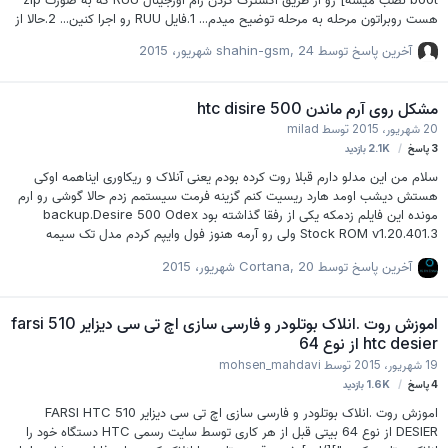
هست روبراتون مرحله به مرحله توضیح میدم... 1.فایل RUU رو اجرا کنین... 2.حالا از
منو Run....Start رو اجرا کنین...%temp% رو تایپ و اجرا کنین... 3.جدیدترین
آخرین پاسخ توسط
24 شهریور، 2015
,
shahin-gsm
فولدری که ایجاد شده رو انتخاب کنین 4.یه فایل به نام Rom.zip درون اون فولدر
وجود داره...اونو به یه درایو دیگه انتقال بدین... 5.فایل رو به PJ83IMG.zip تغییر
نام دهید...[البته این نام برای one x هستش] 6.فایل رو به صفحه اصلی SD cart
مشکل روی آرم ماندن htc disire 500
انتقال بدین... 7.حالا وارد Hboot بشین...حالا خودبخود گوشی…
20 شهریور، 2015
توسط
milad
3
پاسخ
2.1K
بازدید
سلام من این مدلو دارم قبلا روت کرده بودم یعنی آنلاک و ریکاوری ایناهمه اوکی
هستش دیشب اومد هارد ریسیت کنم گزینه فرمت سیستمم زدم حالا گوشی رو ارم
مونده این فایلم زدمکه یکی از رفقا گذاشته بود backup.Desire 500 Odex
Stock ROM v1.20.401.3 ولی رو آرمه هنوز فول وایپم کردم مدل تک سیمه
دوستان کسی باشه کمک کنه ممنون میشم
آخرین پاسخ توسط
20 شهریور، 2015
,
Cortana
اموزش روت .انلاک بوتلودر و فارسی سازی اچ تی سی دیزایر 510 farsi
htc desier از نوع 64
19 شهریور، 2015
توسط
mohsen_mahdavi
4
پاسخ
1.6K
بازدید
اموزش روت .انلاک بوتلودر و فارسی سازی اچ تی سی دیزایر 510 FARSI HTC
DESIER از نوع 64 بیتی قبل از هر کاری توسط سایت رسمی HTC دستگاه خود را