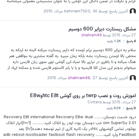
کردم و نگرفت در ضمن دانگل این گوشی را به عنوان سنسیشن معمولی میشناسه
ولی لیبل پشت گوشی htc sensetion xe z715e هست لطفا راهنماییم کنین
آخرین پاسخ توسط
30 مرداد، 2015
,
behnam7503
خیلی حیاطیه ممنون
مشکل ریستارت دیزایر 600 دوسیم
27 مرداد، 2015
توسط
shahram49
4
پاسخ
1.2K
بازدید
سلام یه دیزایر 600 دوسیم برام اومده که دایم ریستارت میکنه البته نه اینکه به
محض بالا اومدن ریستارت بشه بلکه زمان میبره .به گفته مشتری یه مواقعی هم
هنگ میکنه و تا باطری در نیاری بالا نمیاد.این گوشی توی منوی زبان فارسی داره
میخوام بدونم این مدل کلا فارسیه و یا با رام کاستوم فارسی شده و ممکنه ایراد از
این مسئله باشه یا خیر؟ ممنون
آخرین پاسخ توسط
27 مرداد، 2015
,
shahram49
اموزش روت و نصب twrp بر روی گوشی htc E8tوE8w
27 مرداد، 2015
توسط
Cortana
0
پاسخ
929
بازدید
درود خدمت دوستان.......... Recovery E8t international Recovery E8w dual
sim SuperSu 2.01 خب دوستان بوت لودر رو انلاک کنید............. [h=1]ابزار انلاک
بوتلودر تمامی گوشیهای htcدر یک ثانیه کاری از تیم توسعه دهنده[/h] بعد
FastBoot وارد کنید......... adb reboot-bootloader fastboot flash recovery