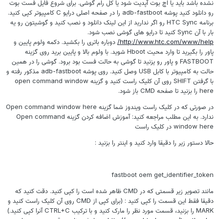
نشده باشد باید یا اچ بوت آپدیت شود یا کل رام گوشی. برای شروع فایل فست بوت
رو دانلود کنید پوشه adb-fastboot را در صفحه اصلی درایو C کامپیوتر کپی کنید.
برنامه HTC Sync رو اگر ندارید از این لینک دانلود و نصب کنید و گوشیتون رو یه
بار با آن Sync کنید تا درایو های گوشی نصب شود.
http://www.htc.com/www/help/
دوباره باتری را بکشید. دکمه ولوم پایین و
پاور را بگیرید تا وارد محیت Hboot شوید. با ولوم بالا و پایین برید روی گزینه
FASTBOOT و پاور رو یزنید تا گوشی به حالت فست بود برود. گوشی را در همین
حالت به کامپیوتر با کابل USB وصل کنید. روی پوشه adb-fastboot مذکور رفته و
با گرفتن SHIFT روی آن کلیک راست کنید و گزینه open command window
here را بزنید تا صفحه CMD باز شود.
در صورتی که در کلیک راست ویندوز شما گزینه Open command window here
ندارد. به این مطلب مراجعه کنید: آموزش اضافه کردن گزینه Open command
window here در کلیک راست
حالا دستور زیر را دقیقا وارد کنید و اینتر را بزنید :
fastboot oem get_identifier_token
مانند تصویر زیر قسمتی که در CMD ظاهر شده است را کپی کنید. دقت کنید که
دقیقا فقط این قسمت را کپی کنید : (برای کپی از CMD روی آن کلیک راست کنید و
MARK را بزنید، قسمت مورد نظر را مارک کنید و با ترکیب CTRL+C آنرا کپی کنید.)