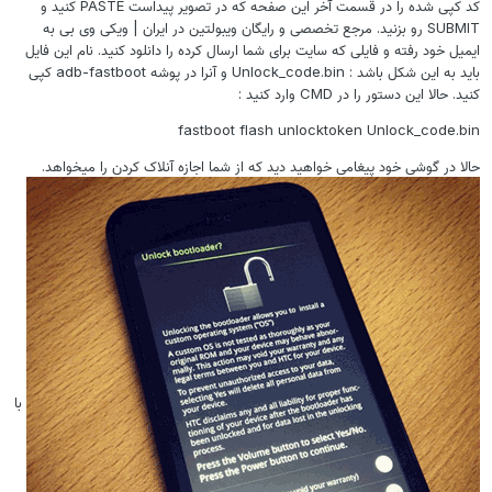
کد کپی شده را در قسمت آخر این صفحه که در تصویر پیداست PASTE کنید و
SUBMIT رو بزنید. مرجع تخصصی و رایگان ویبولتین در ایران | ویکی وی بی به
ایمیل خود رفته و فایلی که سایت برای شما ارسال کرده را دانلود کنید. نام این فایل
باید به این شکل باشد : Unlock_code.bin و آنرا در پوشه adb-fastboot کپی
کنید. حالا این دستور را در CMD وارد کنید :
fastboot flash unlocktoken Unlock_code.bin
حالا در گوشی خود پیغامی خواهید دید که از شما اجازه آنلاک کردن را میخواهد.
با