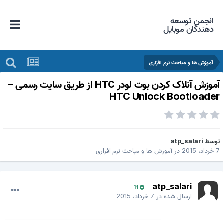
انجمن توسعه
دهندگان موبایل
آموزش ها و مباحث نرم افزاری
آموزش آنلاک کردن بوت لودر HTC از طریق سایت رسمی –
HTC Unlock Bootloade
وسط
atp_salari
داد، 2015
در
آموزش ها و مباحث نرم افزاری
atp_salari
11
ارسال شده در
7 خرداد، 2015