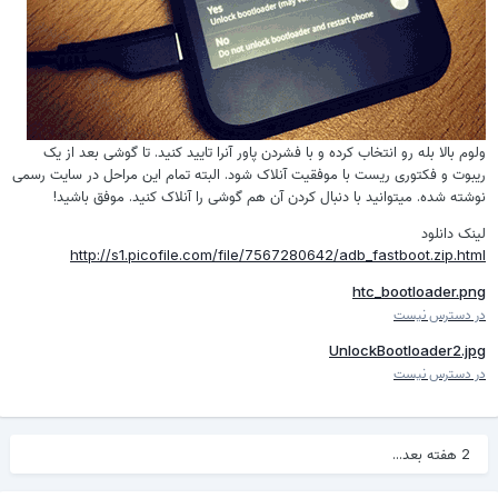
ولوم بالا بله رو انتخاب کرده و با فشردن پاور آنرا تایید کنید. تا گوشی بعد از یک
ریبوت و فکتوری ریست با موفقیت آنلاک شود. البته تمام این مراحل در سایت رسمی
نوشته شده. میتوانید با دنبال کردن آن هم گوشی را آنلاک کنید. موفق باشید!
لینک دانلود
http://s1.picofile.com/file/7567280642/adb_fastboot.zip.html
htc_bootloader.png
در دسترس نیست
UnlockBootloader2.jpg
در دسترس نیست
2 هفته بعد...