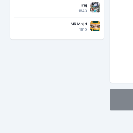
iraj
1843
MR.Majid
1610