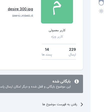
desire 300.jpg
در دسترس نیست
کاربر معمولی
کاربر ویژه
14
229
ارسال
پسند ها
بایگانی شده
این موضوع بایگانی و قفل شده و دیگر امکان ارسال پا
رفتن به فهرست موضوع ها