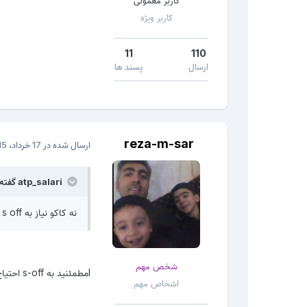
کاربر معمولی
کاربر ویژه
11
110
ارسال
پسند ها
reza-m-sar
ارسال شده در
17 خرداد، 2015
atp_salari گفته است:
نه کاکو نیاز به s off نداره
شخص مهم
lمطمئنید به s-off احتیاج نداره من قبلا تست کردم بدون s-off رایت نشد اخرش با اس اف خالی مشکل حل شد
اشخاص مهم