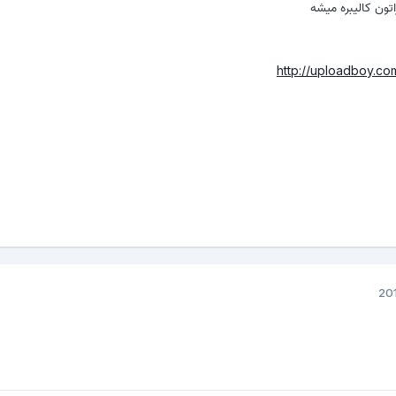
تون کالیبره میشه
http://uploadboy.co