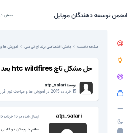
انجمن توسعه دهندگان موبایل
بخش در
صفحه نخست
بخش اختصاصی برند اچ تی سی
آموزش ها و 
حل مشکل تاچ htc wildfires بعد از تعویض تاچ با یک فایل در مموری
توسط
atp_salari
15 خرداد، 2015
در
آموزش ها و مباحث نرم افزار
atp_salari
ارسال شده در
15 خرداد، 2015
سلام با ریختن دو فایلی 