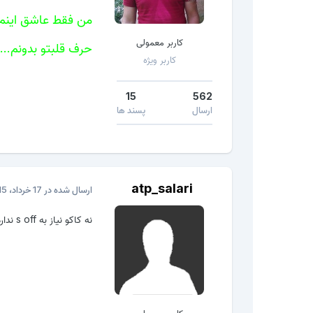
من فقط عاشق اینم...
کاربر معمولی
حرف قلبتو بدونم......
کاربر ویژه
15
562
ارسال
پسند ها
atp_salari
ارسال شده در
17 خرداد، 2015
نه کاکو نیاز به s off نداره