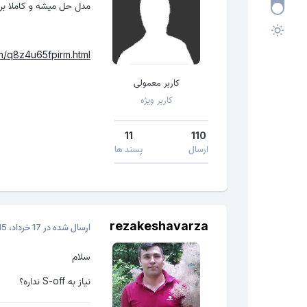
مدل حل میشه و کاملا برا
m/q8z4u65fpirm.html
کاربر معمولی
کاربر ویژه
11
110
ارسال
پسند ها
rezakeshavarza
ارسال شده در
17 خرداد، 2015
سلام
نیاز به S-off نداره؟