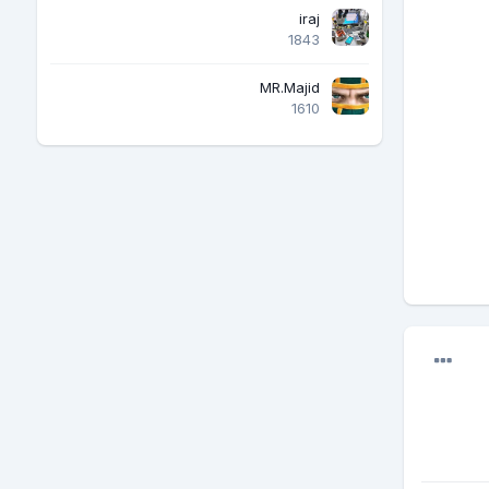
iraj
1843
MR.Majid
1610