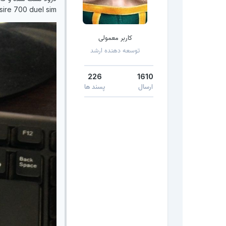
sire 700 duel sim
کاربر معمولی
توسعه دهنده ارشد
226
1610
ارسال
پسند ها