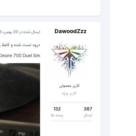
DawoodZzz
ارسال شده در
20 بهمن، 2016
درود تست شده و کاملا ر
esire 700 Duel Sim
کاربر معمولی
کاربر ویژه
132
387
ارسال
پسند ها