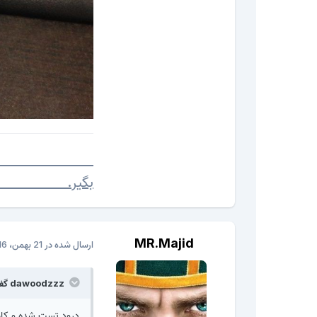
بگی
MR.Majid
ارسال شده در
21 بهمن، 2016
dawoodzzz گفته است:
درود تست شده و کام