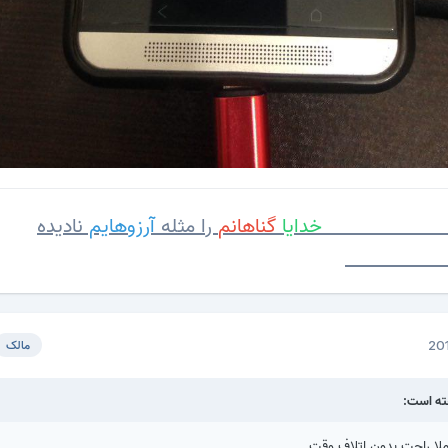
خدایا
گناهانم
را
مثله
آرزوهایم
نادیده
ر.
مالک
لا راحت بدون اتلاف وقت