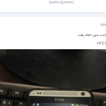
[sIGPIC][/sIGPIC]
احت بدون اتلاف وقت
HTC D