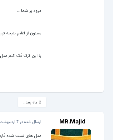
درود بر شما ...
ممنون از اعلام نتیجه تون
با این کرک فک کنم مدل های htc mtk هم جوبگو باشه لطفا دوستان تست سپس ا
2 ماه بعد...
MR.Majid
ارسال شده در
7 اردیبهشت، 2017
مدل های تست شده فارسی 