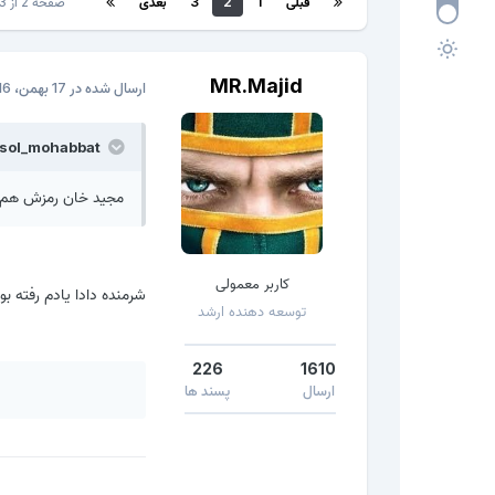
قبلی
1
2
3
بعدی
صفحه 2 از 3
MR.Majid
ارسال شده در
17 بهمن، 2016
rasol_mohabbat گفته است:
مجید خان رمزش هم 
کاربر معمولی
شرمنده دادا یادم رفته بو
توسعه دهنده ارشد
226
1610
ارسال
پسند ها