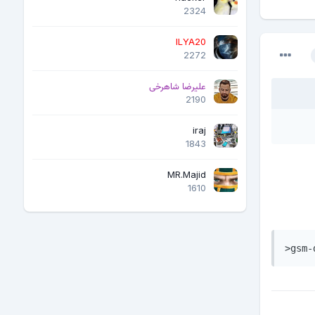
2324
ILYA20
2272
علیرضا شاهرخی
2190
iraj
1843
MR.Majid
1610
>gsm-