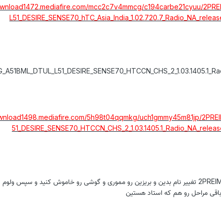
download1472.mediafire.com/mcc2c7v4mmcg/c194carbe21cyuu/2P
L51_DESIRE_SENSE70_hTC_Asia_India_1.02.720.7_Radio_NA_releas
_A51BML_DTUL_L51_DESIRE_SENSE70_HTCCN_CHS_2_1.03.1405.1_Ra
download1498.mediafire.com/5h98t04qqmkg/uch1gmmy45m81jp/2PR
51_DESIRE_SENSE70_HTCCN_CHS_2_1.03.1405.1_Radio_NA_releas
رام مورد نظرتون رو به 2PREIMG تغییر نام بدین و بریزین رو مموری و گوشی رو خاموش کنید و سپس ولوم
 باقی مراحل رو هم که استاد هستین