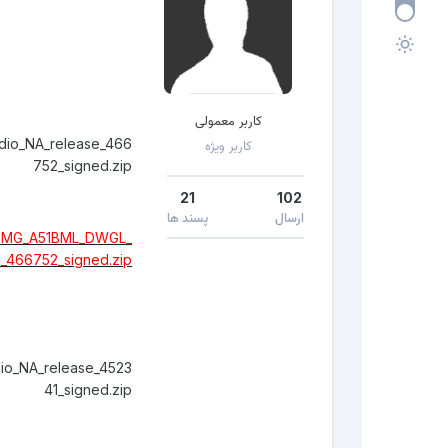
کاربر معمولی
dio_NA_release_466
کاربر ویژه
752_signed.zip
21
102
ارسال
پسند ها
REIMG_A51BML_DWGL_
e_466752_signed.zip
io_NA_release_4523
41_signed.zip