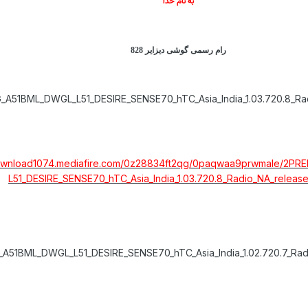
به نام خدا
رام رسمی گوشی دیزایر 828
_A51BML_DWGL_L51_DESIRE_SENSE70_hTC_Asia_India_1.03.720.8_Ra
download1074.mediafire.com/0z28834ft2qg/0paqwaa9prwmale/2P
L51_DESIRE_SENSE70_hTC_Asia_India_1.03.720.8_Radio_NA_releas
A51BML_DWGL_L51_DESIRE_SENSE70_hTC_Asia_India_1.02.720.7_Rad