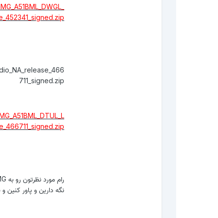
REIMG_A51BML_DWGL_
e_452341_signed.zip
dio_NA_release_466
711_signed.zip
EIMG_A51BML_DTUL_L
e_466711_signed.zip
نگه دارین و پاور کنین و