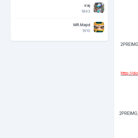
iraj
1843
MR.Majid
1610
2PREIMG
http://
2PREIMG_