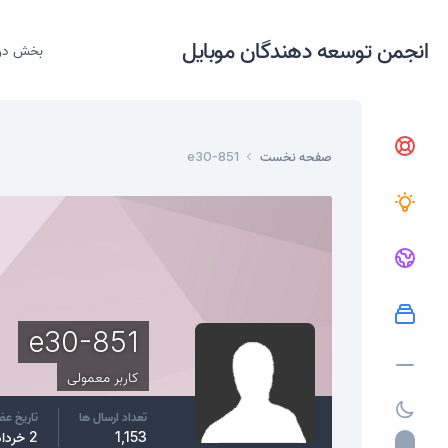
انجمن توسعه دهندگان موبایل
بخش در
صفحه نخست
e30-851
e30-851
کاربر معمولی
تعداد ارسال ها
تاریخ ع
1,153
2 خرداد، 2015