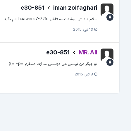
e30-851
iman zolfaghari
سلام داداش میشه نحوه فلش huawei s7-721u هم بگید
13 تیر، 2015
e30-851
MR.Ali
تو جیگر من نیستی می دونستی .... ازت متنفرم =p~ =))
8 تیر، 2015