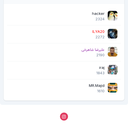
hacker
2324
ILYA20
2272
علیرضا شاهرخی
2190
iraj
1843
MR.Majid
1610