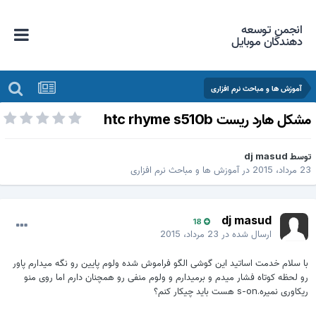
انجمن توسعه
دهندگان موبایل
آموزش ها و مباحث نرم افزاری
شکل هارد ریست htc rhyme s510b
وسط
dj masud
 مرداد، 2015
در
آموزش ها و مباحث نرم افزاری
dj masud
18
ارسال شده در
23 مرداد، 2015
با سلام خدمت اساتید این گوشی الگو فراموش شده ولوم پایین رو نگه میدارم پاور
رو لحظه کوتاه فشار میدم و برمیدارم و ولوم منفی رو همچنان دارم اما روی منو
ریکاوری نمیره.s-on هست باید چیکار کنم؟