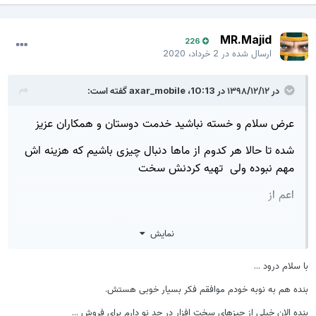
MR.Majid
226
ارسال شده در
2 خرداد، 2020
در ۱۳۹۸/۱۲/۱۲ در 10:13،
axar_mobile
گفته است:
عرض سلام و خسته نباشید خدمت دوستان و همکاران عزیز
شده تا حالا هر کدوم از ماها دنبال چیزی باشیم که هزینه اش
مهم نبوده ولی تهیه کردنش سخت
اعم از
خرید و فروش : برد ، تاچ ال سی دی ، آی سی ، باتری و ...
نمایش
یا حتی تعمیرات نرم افزاری یا سخت افزاری
با سلام درود ...
بعضیا میان و این قطعات نایاب رو به قیمت گزافی میفروشن ،
بنده هم به نوبه خودم موافقم فکر بسیار خوبی هستش.
حالا این احتمالات وجود داره : قطعه معیوبه و غیر قابل
بازگشت یا اصلا فروش غیر قانونی باشه و کلاهبرداری
بنده الان خیلی از چیزهای سخت افزار در حد نو دارم برای فروش ...