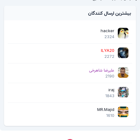
بیشترین ارسال کنندگان
hacker
2324
ILYA20
2272
علیرضا شاهرخی
2190
iraj
1843
MR.Majid
1610