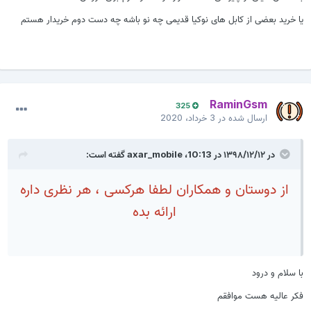
یا خرید بعضی از کابل های نوکیا قدیمی چه نو باشه چه دست دوم خریدار هستم
سوال اینجاس ؟!
به نظرتون بهتر نیست خودمون داخل انجمن فروشگاهی ایجاد
بکنیم تا با خیال راحت اقلاممون رو برای فروش بذاریم یا خرید
انجام بدیم و یا درخواست قطعه و تعمیر ؟
RaminGsm
325
از دوستان و همکاران لطفا هرکسی ، هر نظری داره
ارسال شده در
3 خرداد، 2020
ارائه بده
در ۱۳۹۸/۱۲/۱۲ در 10:13،
axar_mobile
گفته است:
از دوستان و همکاران لطفا هرکسی ، هر نظری داره
ارائه بده
با سلام و درود
فکر عالیه هست موافقم