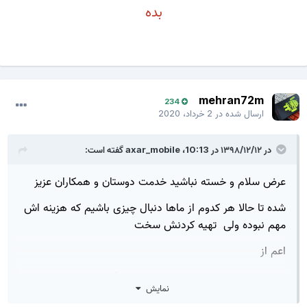
بده
mehran72m
234
ارسال شده در
2 خرداد، 2020
در ۱۳۹۸/۱۲/۱۲ در 10:13،
axar_mobile
گفته است:
عرض سلام و خسته نباشید خدمت دوستان و همکاران عزیز
شده تا حالا هر کدوم از ماها دنبال چیزی باشیم که هزینه اش
مهم نبوده ولی تهیه کردنش سخت
اعم از
خرید و فروش : برد ، تاچ ال سی دی ، آی سی ، باتری و ...
نمایش
یا حتی تعمیرات نرم افزاری یا سخت افزاری