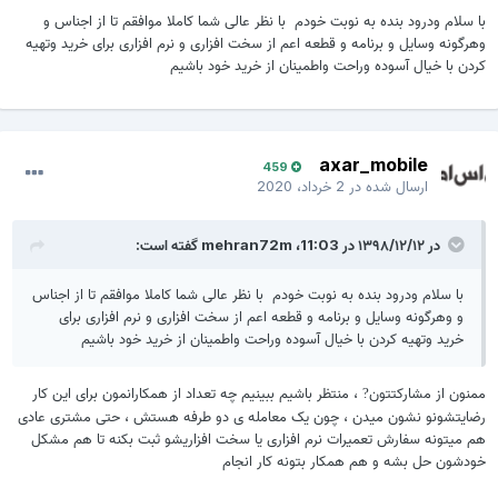
با سلام ودرود بنده به نوبت خودم با نظر عالی شما کاملا موافقم تا از اجناس و
بعضیا میان و این قطعات نایاب رو به قیمت گزافی میفروشن ،
وهرگونه وسایل و برنامه و قطعه اعم از سخت افزاری و نرم افزاری برای خرید وتهیه
حالا این احتمالات وجود داره : قطعه معیوبه و غیر قابل
کردن با خیال آسوده وراحت واطمینان از خرید خود باشیم
بازگشت یا اصلا فروش غیر قانونی باشه و کلاهبرداری
سوال اینجاس ؟!
axar_mobile
459
به نظرتون بهتر نیست خودمون داخل انجمن فروشگاهی ایجاد
ارسال شده در
2 خرداد، 2020
بکنیم تا با خیال راحت اقلاممون رو برای فروش بذاریم یا خرید
انجام بدیم و یا درخواست قطعه و تعمیر ؟
در ۱۳۹۸/۱۲/۱۲ در 11:03،
mehran72m
گفته است:
از دوستان و همکاران لطفا هرکسی ، هر نظری داره
با سلام ودرود بنده به نوبت خودم با نظر عالی شما کاملا موافقم تا از اجناس
ارائه بده
و وهرگونه وسایل و برنامه و قطعه اعم از سخت افزاری و نرم افزاری برای
خرید وتهیه کردن با خیال آسوده وراحت واطمینان از خرید خود باشیم
ممنون از مشارکتتون
، منتظر باشیم ببینیم چه تعداد از همکارانمون برای این کار
?
رضایتشونو نشون میدن ، چون یک معامله ی دو طرفه هستش ، حتی مشتری عادی
هم میتونه سفارش تعمیرات نرم افزاری یا سخت افزاریشو ثبت بکنه تا هم مشکل
خودشون حل بشه و هم همکار بتونه کار انجام