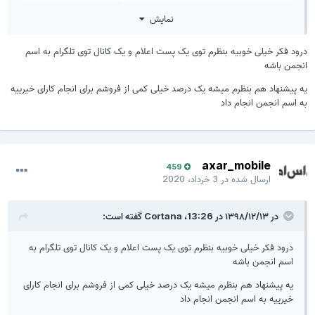
خرید و فروش : برد ، تاچ ال سی دی ، آی سی ، باتری و ...
نمایش
یا حتی تعمیرات نرم افزاری یا سخت افزاری
درود فکر خیلی خوبیه بنظرم توی یک پست اعلام و یک کانال توی تلگرام به اسم
بعضیا میان و این قطعات نایاب رو به قیمت گزافی میفروشن ،
انجمن باشه
حالا این احتمالات وجود داره : قطعه معیوبه و غیر قابل
یه پیشنهاد هم بنظرم میشه یک درصد خیلی کمی از فروشم برای انجام کارای خیرییه
بازگشت یا اصلا فروش غیر قانونی باشه و کلاهبرداری
به اسم انجمن انجام داد
سوال اینجاس ؟!
به نظرتون بهتر نیست خودمون داخل انجمن فروشگاهی ایجاد
axar_mobile
بکنیم تا با خیال راحت اقلاممون رو برای فروش بذاریم یا خرید
459
ارسال شده در
3 خرداد، 2020
انجام بدیم و یا درخواست قطعه و تعمیر ؟
از دوستان و همکاران لطفا هرکسی ، هر نظری داره
در ۱۳۹۸/۱۲/۱۳ در 13:26،
Cortana
گفته است:
ارائه بده
درود فکر خیلی خوبیه بنظرم توی یک پست اعلام و یک کانال توی تلگرام به
اسم انجمن باشه
یه پیشنهاد هم بنظرم میشه یک درصد خیلی کمی از فروشم برای انجام کارای
خیرییه به اسم انجمن انجام داد