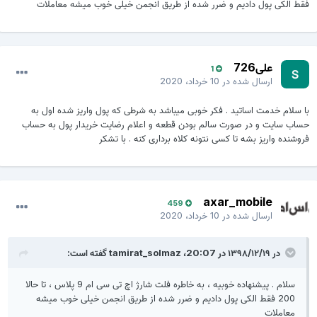
فقط الکی پول دادیم و ضرر شده از طریق انجمن خیلی خوب میشه معاملات
حالا این احتمالات وجود داره : قطعه معیوبه و غیر قابل
بازگشت یا اصلا فروش غیر قانونی باشه و کلاهبرداری
سوال اینجاس ؟!
علی726
1
ارسال شده در
10 خرداد، 2020
به نظرتون بهتر نیست خودمون داخل انجمن فروشگاهی ایجاد
بکنیم تا با خیال راحت اقلاممون رو برای فروش بذاریم یا خرید
با سلام خدمت اساتید . فکر خوبی میباشد به شرطی که پول واریز شده اول به
انجام بدیم و یا درخواست قطعه و تعمیر ؟
حساب سایت و در صورت سالم بودن قطعه و اعلام رضایت خریدار پول به حساب
فروشنده واریز بشه تا کسی نتونه کلاه برداری کنه . با تشکر
از دوستان و همکاران لطفا هرکسی ، هر نظری داره
ارائه بده
axar_mobile
459
ارسال شده در
10 خرداد، 2020
در ۱۳۹۸/۱۲/۱۹ در 20:07،
tamirat_solmaz
گفته است:
سلام . پیشنهاده خوبیه ، به خاطره فلت شارژ اچ تی سی ام 9 پلاس ، تا حالا
200 فقط الکی پول دادیم و ضرر شده از طریق انجمن خیلی خوب میشه
معاملات