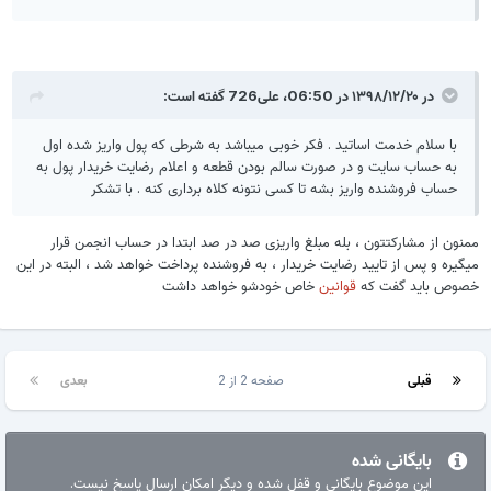
در ۱۳۹۸/۱۲/۲۰ در 06:50،
علی726
گفته است:
با سلام خدمت اساتید . فکر خوبی میباشد به شرطی که پول واریز شده اول
به حساب سایت و در صورت سالم بودن قطعه و اعلام رضایت خریدار پول به
حساب فروشنده واریز بشه تا کسی نتونه کلاه برداری کنه . با تشکر
ممنون از مشارکتتون ، بله مبلغ واریزی صد در صد ابتدا در حساب انجمن قرار
میگیره و پس از تایید رضایت خریدار ، به فروشنده پرداخت خواهد شد ، البته در این
خصوص باید گفت که
قوانین
خاص خودشو خواهد داشت
قبلی
صفحه 2 از 2
بعدی
بایگانی شده
این موضوع بایگانی و قفل شده و دیگر امکان ارسال پاسخ نیست.