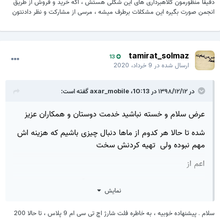
دقیقا منظورمون کلاهبرداری های این شکلی هستش ، اگه خرید و فروش از طریق
انجمن صورت بگیره این مشکلات برطرف میشه ، مرسی از مشارکت و نظر دادنتون
tamirat_solmaz
13
ارسال شده در
9 خرداد، 2020
در ۱۳۹۸/۱۲/۱۲ در 10:13،
axar_mobile
گفته است:
عرض سلام و خسته نباشید خدمت دوستان و همکاران عزیز
شده تا حالا هر کدوم از ماها دنبال چیزی باشیم که هزینه اش
مهم نبوده ولی تهیه کردنش سخت
اعم از
خرید و فروش : برد ، تاچ ال سی دی ، آی سی ، باتری و ...
نمایش
یا حتی تعمیرات نرم افزاری یا سخت افزاری
سلام . پیشنهاده خوبیه ، به خاطره فلت شارژ اچ تی سی ام 9 پلاس ، تا حالا 200
بعضیا میان و این قطعات نایاب رو به قیمت گزافی میفروشن ،