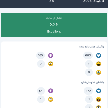
4 خرداد، 2025
34
اعتبار در سایت
325
Excellent
واکنش های داده شده
165
663
7
21
6
واکنش های دریافتی
54
272
1
1
1