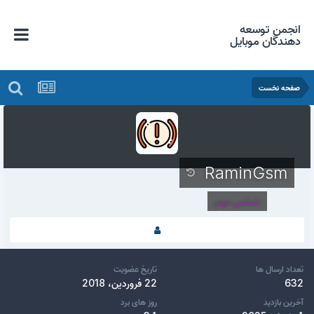
انجمن توسعه
دهندگان موبایل
صفحه نخست
RaminGsm
شخص مهم
تعداد ارسال ها
تاریخ عضویت
632
22 فروردین، 2018
آخرین بازدید
روز های برد