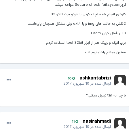
ارورSecure check fail;system مواجه میشم
کارهای انجام شده 1چک کردن با هردو بیت 28و 32
2فلش به حالت های img و یا ext4 ولی مشکل همچنان پابرجاست
3غیر فعال کردن Crom
برای انپک و ریپک هم از ابزار tool 32bit استفاده کردم
ممنون میشم راهنماییم کنید
ashkantabrizi
10
ارسال شده در
10 شهریور، 2017
با چی به tar تبدیل میکنی؟
nasirahmadi
11
ارسال شده در
10 شهریور، 2017