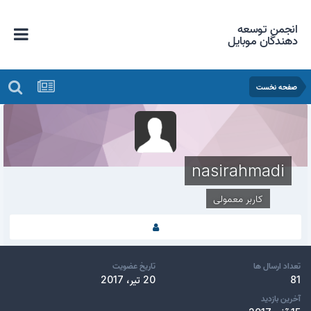
انجمن توسعه
دهندگان موبایل
صفحه نخست
nasirahmadi
کاربر معمولی
تعداد ارسال ها
تاریخ عضویت
81
20 تیر، 2017
آخرین بازدید