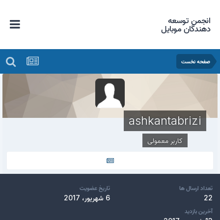
انجمن توسعه
دهندگان موبایل
صفحه نخست
ashkantabrizi
کاربر معمولی
تعداد ارسال ها
تاریخ عضویت
22
6 شهریور، 2017
آخرین بازدید