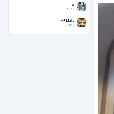
iraj
1843
MR.Majid
1610