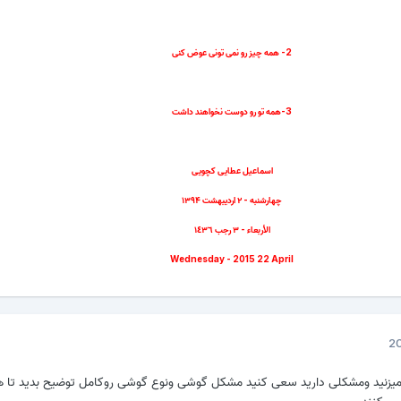
2- همه چیز رو نمی تونی عوض کنی
3-همه تو رو دوست نخواهند داشت
اسماعیل عطایی کچویی
چهارشنبه - ۲ اردیبهشت ۱۳۹۴
الأربعاء - ٣ رجب ١٤٣٦
Wednesday - 2015 22 April
زنید ومشکلی دارید سعی کنید مشکل گوشی ونوع گوشی روکامل توضیح بدید تا ه
یی کنند.