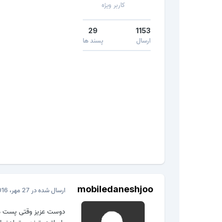
کاربر ویژه
29
1153
ارسال
پسند ها
mobiledaneshjoo
ارسال شده در
27 مهر، 2016
دوست عزیز وقتی پست می
واساتید بتونن بهترراهنما