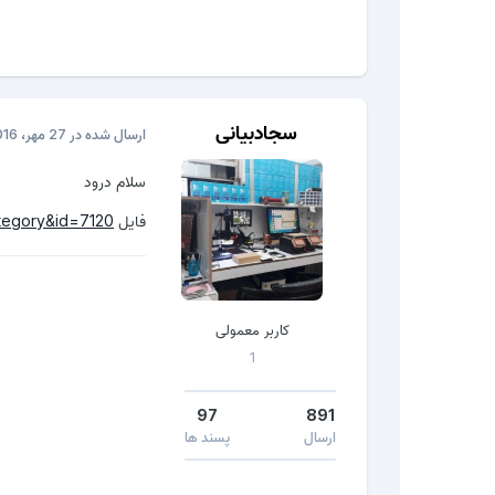
سجادبیانی
ارسال شده در
27 مهر، 2016
سلام درود
فایل
tegory&id=7120
کاربر معمولی
1
97
891
ارسال
پسند ها