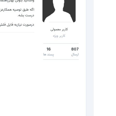
اگه طبق توصیه همکارعز
درست بشه.
درصورت نیازبه فایل فل
کاربر معمولی
کاربر ویژه
16
807
ارسال
پسند ها