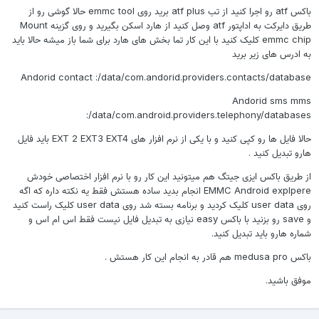
باکس atf رو اجرا کنید از تب atf plus برید روی emmc tool حالا گوشی رو از
طریق دایرکت به اداپتور atf وصل کنید از هارد اسکن بگیرید و روی گزینه Mount
emmc chip کلیک کنید با این کار تما بخش های هارد برای شما باز میشه حالا باید
به ادرس های زیر برید
Andorid contact :/data/com.andorid.providers.contacts/database
Andorid sms mms
:/data/com.android.providers.telephony/databases
حالا فایل ها رو کپی کنید و با یکی از نرم افزار های EXT 2 EXT3 EXT4 باید فایل
هارو تبدیل کنید .
از طریق باکس ایزی جیتگ هم میتونید این کار رو با نرم افزار اختصاصی خودش
EMMC Android explpere انجام بدید ساده هستش فقط یه نکته داره که اگه
روی user data کلیک کردید و برنامه بسته شد روی user data کلیک راست کنید
و save رو بزنید با باکس easy نیازی به تبدیل فایل نیست فقط اس ام اس و
شماره هارو باید تبدیل کنید.
باکس medusa pro هم قادر به انجام این کار هستش .
موفق باشید.