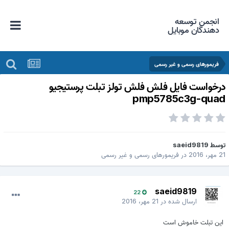
انجمن توسعه
دهندگان موبایل
فریمورهای رسمی و غیر رسمی
رخواست فایل فلش فلش تولز تبلت پرستیجیو
pmp5785c3g-qua
وسط
saeid9819
 مهر، 2016
در
فریمورهای رسمی و غیر رسمی
saeid9819
22
ارسال شده در
21 مهر، 2016
این تبلت خاموش است