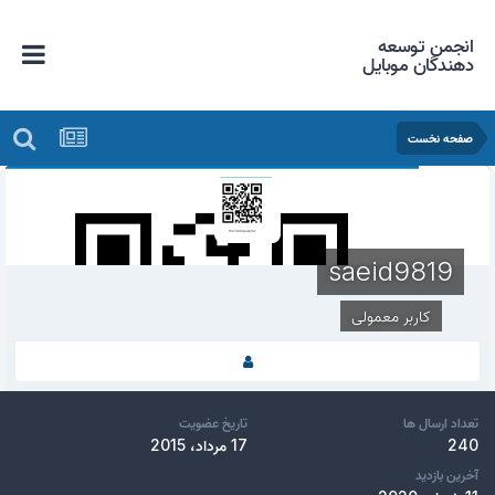
انجمن توسعه
دهندگان موبایل
صفحه نخست
saeid9819
کاربر معمولی
تعداد ارسال ها
تاریخ عضویت
240
17 مرداد، 2015
آخرین بازدید