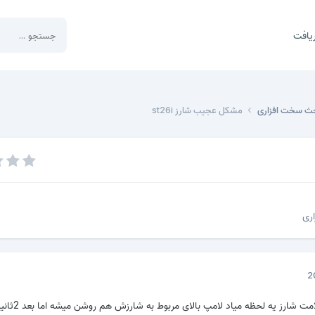
یافت
حث سخت افزاری
مشکل عجیب شارز st26i
ری
گوشی با زدن به شارز علامت شارز یه لحظ