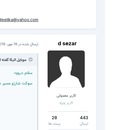
ileelika@yahoo.com
d sezar
ارسال شده در
19 مهر، 2016
موبایل الیکا گفته 
سلام..دروود
سوکت شارژو مسیر شا
کاربر معمولی
کاربر ویژه
28
443
ارسال
پسند ها