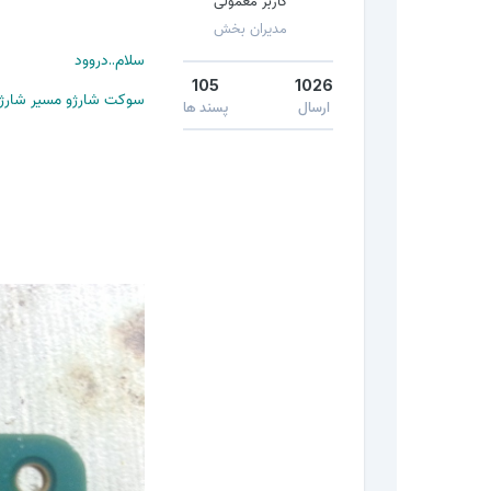
کاربر معمولی
مدیران بخش
سلام..دروود
105
1026
سوکت شارژو مسیر شارژ 
ارسال
پسند ها