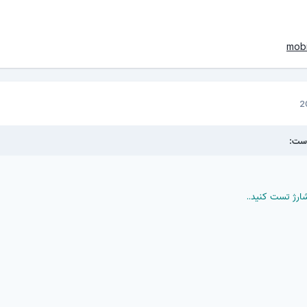
mob
است:
رژ تست کنید..