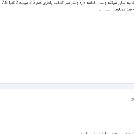
میشه 7.8ثانیه
ید مسیر های شارژ را برسی کنید