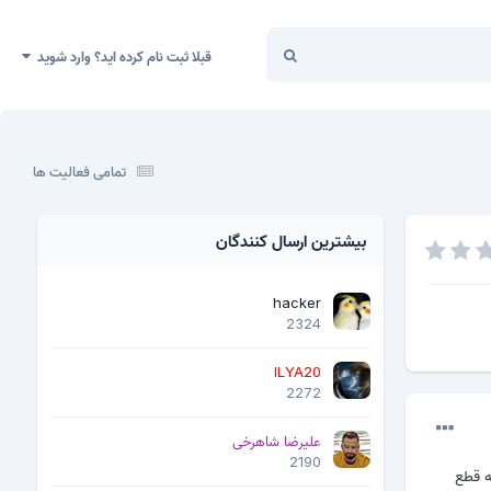
قبلا ثبت نام کرده اید؟ وارد شوید
تمامی فعالیت ها
بیشترین ارسال کنندگان
hacker
2324
ILYA20
2272
علیرضا شاهرخی
2190
ه میاد لامپ بالای مربوط به شارزش هم روشن میشه اما بعد 2ثانیه قطع