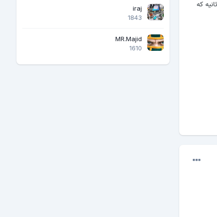
 دوباره 2 ثانیه شارز میکنه و...........ادامه داره ولتاز سر کانکت باطری هم 3.5 میشه 2ثانیا 7.8 ثانیه که
iraj
1843
MR.Majid
1610