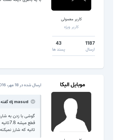
کاربر معمولی
کاربر ویژه
43
1187
ارسال
پسند ها
موبایل الیکا
ارسال شده در
18 مهر، 2016
dj masud گفته است:
ثانیه که شارز نمیکنه 1 ولت میشه بعد دوباره.................