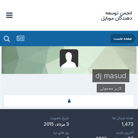
انجمن توسعه
دهندگان موبایل
صفحه نخست
dj masud
کاربر معمولی
تعداد ارسال ها
تاریخ عضویت
1,473
3 مرداد، 2015
آخرین بازدید
روز های برد