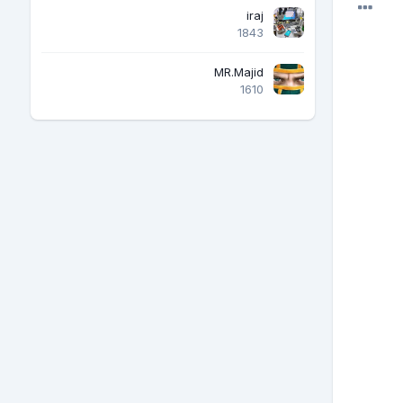
iraj
1843
MR.Majid
1610