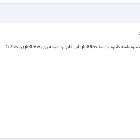
ه g5309w این فایل رو میشه روی g5308w رایت کرد؟