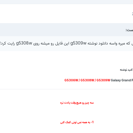
ود نوشته g5309w این فایل رو میشه روی g5308w رایت کرد؟
 کنید نوشته
G5306W / G5308W / G5309W
Galaxy Grand P
سه چیز رو هیچ وقت یادت نره
1- به همه نمی تونی کمک کنی