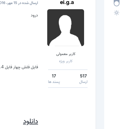
ei.g.a
ارسال شده در
15 مهر، 2016
درود
کاربر معمولی
کاربر ویژه
فایل فلش چهار فایل G5306W / G5308W / G5309W Galaxy Grand Prime 4.4.4
17
517
ارسال
پسند ها
دانلود