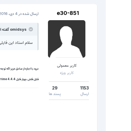
e30-851
ارسال شده در
4 دی، 2016
omidsys گفته است:
سلام استاد این فایلی که میره واسه دانل
کاربر معمولی
درود با اجازه از صادق عزیز اگه توجه
کاربر ویژه
فایل فلش چهار فایل
rime 4.4.4
29
1153
ارسال
پسند ها