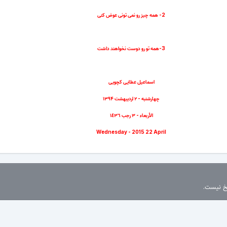
2- همه چیز رو نمی تونی عوض کنی
3-همه تو رو دوست نخواهند داشت
اسماعیل عطایی کچویی
چهارشنبه - ۲ اردیبهشت ۱۳۹۴
الأربعاء - ٣ رجب ١٤٣٦
Wednesday - 2015 22 April
سخ نیست.