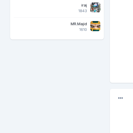
iraj
1843
MR.Majid
1610