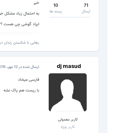
خیر
10
71
ارسال
پسند ها
به احتمال زیاد مشکل خو
ایراد گوشی چی هست ؟؟
رهایی با شکستن زندان درو
dj masud
ارسال شده در
12 مهر، 2016
فارسی میخاد
با ریست هم پاک نشه
کاربر معمولی
کاربر ویژه