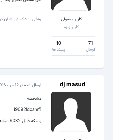
کاربر معمولی
رهایی با شکستن زندان درو
کاربر ویژه
10
71
ارسال
پسند ها
dj masud
ارسال شده در
12 مهر، 2016
مشخصه
i9082ldcamf1
واینکه فایل 9082 میشه روش زد؟؟؟