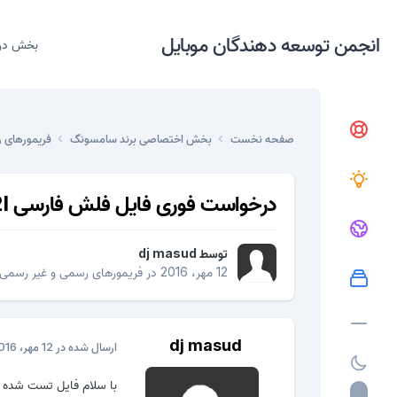
انجمن توسعه دهندگان موبایل
بخش در
صفحه نخست
بخش اختصاصی برند سامسونگ
فریمورهای 
درخواست فوری فایل فلش فارسی i9082l
توسط
dj masud
12 مهر، 2016
در
فریمورهای رسمی و غیر رسمی
dj masud
ارسال شده در
12 مهر، 2016
با سلام فایل تست شده 