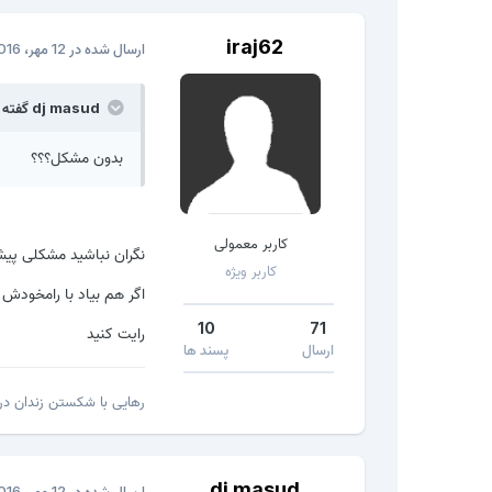
iraj62
ارسال شده در
12 مهر، 2016
dj masud گفته است:
بدون مشکل؟؟؟
کاربر معمولی
نگران نباشید مشکلی پیش
کاربر ویژه
اگر هم بیاد با رامخودش م
10
71
رایت کنید
ارسال
پسند ها
رهایی با شکستن زندان درو
dj masud
ارسال شده در
12 مهر، 2016