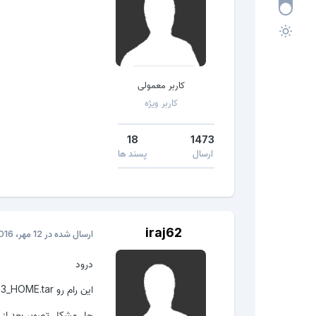
کاربر معمولی
کاربر ویژه
18
1473
ارسال
پسند ها
iraj62
ارسال شده در
12 مهر، 2016
درود
این رام رو I9082LVJAME2_I9082LZTOAME1_I9082LUBAME3_HOME.tar دانلود کنید
حل مشکل تصویر بعد از