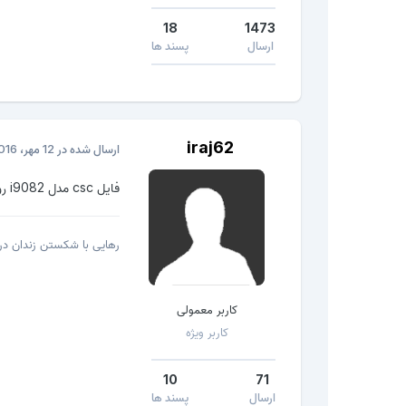
18
1473
ارسال
پسند ها
iraj62
ارسال شده در
12 مهر، 2016
فایل csc مدل i9082 رو بزنید ببینید جواب میده .
رهایی با شکستن زندان درو
کاربر معمولی
کاربر ویژه
10
71
ارسال
پسند ها