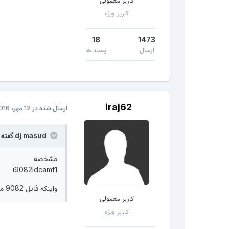
کاربر معمولی
کاربر ویژه
18
1473
ارسال
پسند ها
iraj62
ارسال شده در
12 مهر، 2016
dj masud گفته است:
مشخصه
i9082ldcamf1
واینکه فایل 9082 میشه روش زد؟؟؟
کاربر معمولی
کاربر ویژه