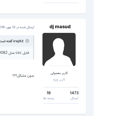
dj masud
ارسال شده در
12 مهر، 2016
iraj62 گفته است:
فایل csc مدل i9082 رو بزنید ببینید جواب میده .
کاربر معمولی
بدون مشکل؟؟؟
کاربر ویژه
18
1473
ارسال
پسند ها