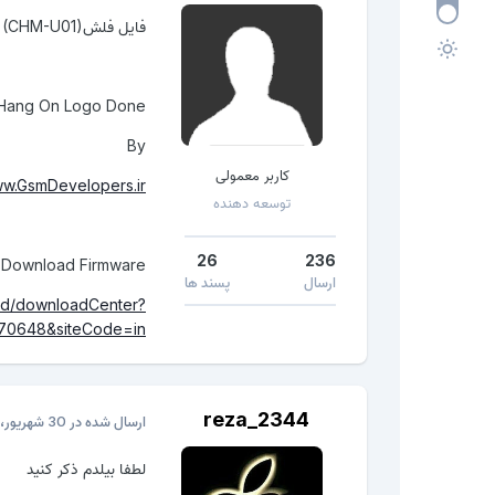
فایل فلشHuawei Honor 4C (CHM-U01) با اندروید6برای مشگل هنگ لوگو
 Hang On Logo Done
By
کاربر معمولی
ww.GsmDevelopers.ir
توسعه دهنده
26
236
Download Firmware
ارسال
پسند ها
ad/downloadCenter?
70648&siteCode=in
reza_2344
ارسال شده در
30 شهریور، 2016
لطفا بیلدم ذکر کنید