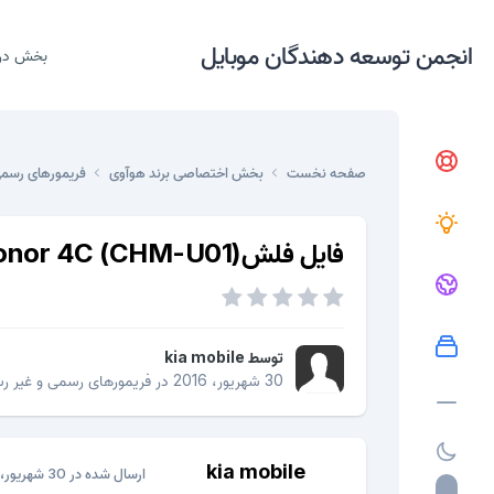
انجمن توسعه دهندگان موبایل
بخش در
صفحه نخست
بخش اختصاصی برند هوآوی
فریمورهای رسم
فایل فلشHuawei Honor 4C (CHM-U01) با اندروید6برای مشگل هنگ لوگو
توسط
kia mobile
30 شهریور، 2016
در
فریمورهای رسمی و غیر ر
kia mobile
ارسال شده در
30 شهریور، 2016