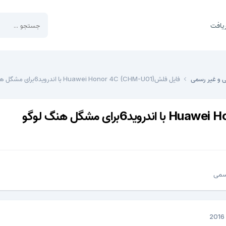
یافت
ی و غیر رسمی
فایل فلشHuawei Honor 4C (CHM-U01) با اندروید6برای مشگل هنگ لوگو
سمی