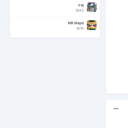
iraj
1843
MR.Majid
1610