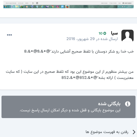
سیا
10
ارسال شده در
29 شهریور، 2016
خب خدا رو شکر دوستان با تلفظ صحیح آشنایی دارند ً@*&،8ً@*&،8
من بیشتر منظورم از این موضوع این بود که تلفظ صحیح در این سایت ( که سایت
معتبریست ) ارائه بشه ً@*&،852ً@*&،852
بایگانی شده
این موضوع بایگانی و قفل شده و دیگر امکان ارسال پاسخ نیست.
رفتن به فهرست موضوع ها