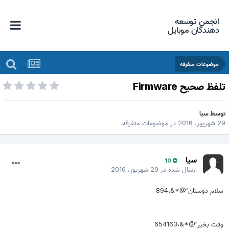
انجمن توسعه
دهندگان موبایل
موضوعات متفرقه
لفظ صحیح Firmware
وسط
سیا
 شهریور، 2016
در
موضوعات متفرقه
سیا
10
ارسال شده در
29 شهریور، 2016
سلام دوستان ً@*&،894
وقت بخیر ً@*&،654163