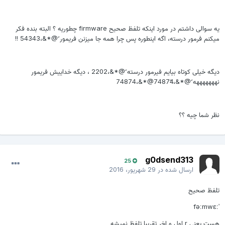
یه سوالی داشتم در مورد اینکه تلفظ صحیح firmware چطوریه ؟ البته بنده فکر
میکنم فرمور درسته، اگه اینطوره پس چرا همه جا میزنن فریمور ً@*&،54343 !!
دیگه خیلی کوتاه بیایم فیرمور درسته ً@*&،2202 ، دیگه خداییش فریمور
نهههههههه ً@*&،74874ً@*&،74874
نظر شما چیه ؟؟
g0dsend313
25
ارسال شده در
29 شهریور، 2016
تلفظ صحیح
ˈfəːmwɛː
هست یعنی r اول و اخر تقریبا تلفظ نمیشه