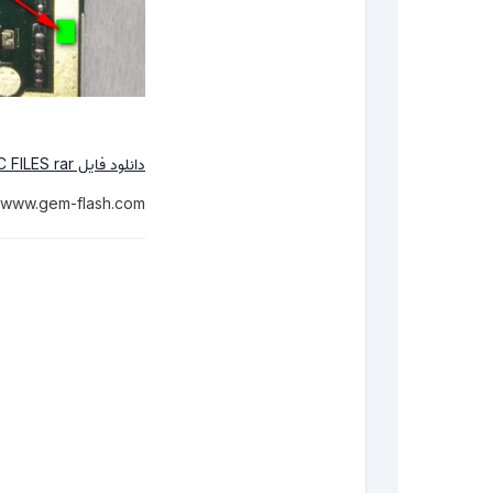
دانلود فایل Download C25 EMMC FILES rar از آپلود آی آر
//www.gem-flash.com