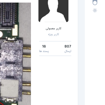
کاربر معمولی
کاربر ویژه
16
807
ارسال
پسند ها