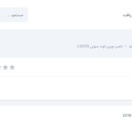
یافت
وت
دامپ وپین اوت سونی c2005