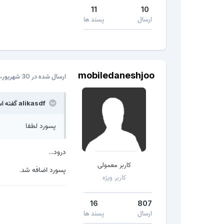
11
10
ارسال
پسند ها
mobiledaneshjoo
ارسال شده در
30 شهریور، 2016
alikasdf گفته است:
پسورد لطفا
درود...
کاربر معمولی
پسورد اضافه شد.
کاربر ویژه
16
807
ارسال
پسند ها