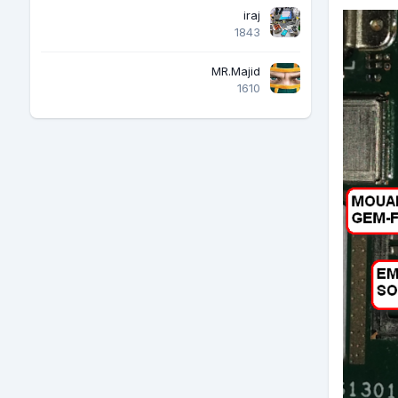
iraj
1843
MR.Majid
1610