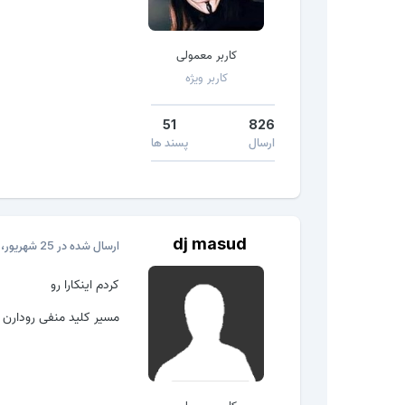
کاربر معمولی
کاربر ویژه
51
826
ارسال
پسند ها
dj masud
ارسال شده در
25 شهریور، 2016
کردم اینکارا رو
مسیر کلید منفی رودارن 