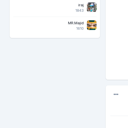
iraj
1843
MR.Majid
1610