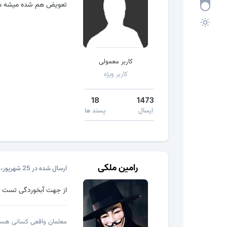
تعویض هم شده میشه مسی
کاربر معمولی
کاربر ویژه
18
1473
ارسال
پسند ها
رامین ملکی
ارسال شده در
25 شهریور، 2016
از جهت آبخوردگی تست کن
معلمان واقعی کسانی هستند