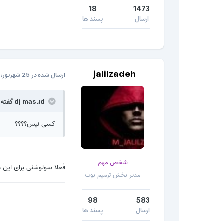
18
1473
ارسال
پسند ها
jalilzadeh
ارسال شده در
25 شهریور، 2016
dj masud گفته است:
کسی نیس؟؟؟؟
شخص مهم
فعلا سولوشنی برای این
مدیر بخش ترمیم بوت
98
583
ارسال
پسند ها