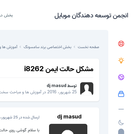
انجمن توسعه دهندگان موبایل
بخش در
صفحه نخست
بخش اختصاصی برند سامسونگ
آموزش ها و
مشکل حالت ایمن i8262
توسط
dj masud
25 شهریور، 2016
در
آموزش ها و مباحث سخت 
dj masud
ارسال شده در
25 شهریور، 2016
با سلام گوشی روی حالت