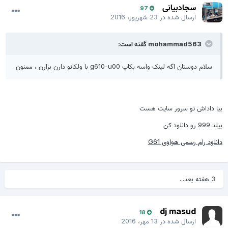
سجادبیانی
97
ارسال شده در
23 شهریور، 2016
mohammad563 گفته است:
سلام دوستان اگه لینک واسه بکاپ g610-u00 با ولکانو دارن بزارن ، ممنون
بیا داداش تو سرور سایت هست
بیلد 999 رو دانلود کن
دانلود رام رسمی هواوی G61
3 هفته بعد...
dj masud
18
ارسال شده در
13 مهر، 2016