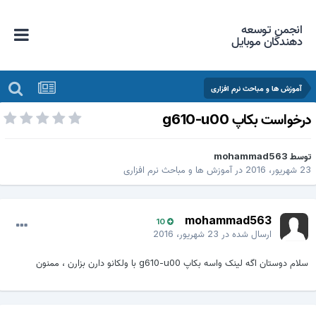
انجمن توسعه
دهندگان موبایل
آموزش ها و مباحث نرم افزاری
رخواست بکاپ g610-u00
وسط
mohammad563
 شهریور، 2016
در
آموزش ها و مباحث نرم افزاری
mohammad563
10
ارسال شده در
23 شهریور، 2016
سلام دوستان اگه لینک واسه بکاپ g610-u00 با ولکانو دارن بزارن ، ممنون