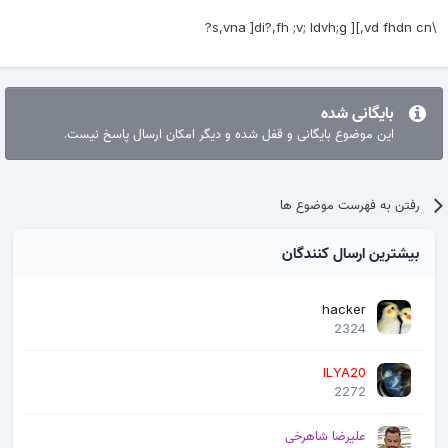
\s,vna ]di?,fh ;v; ldvh;g ][,vd fhdn cn?
بایگانی شده
این موضوع بایگانی و قفل شده و دیگر امکان ارسال پاسخ نیست.
رفتن به فهرست موضوع ها
بیشترین ارسال کنندگان
hacker
2324
ILYA20
2272
علیرضا شاهرخی