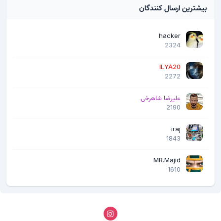
بیشترین ارسال کنندگان
hacker
2324
ILYA20
2272
علیرضا شاهرخی
2190
iraj
1843
MR.Majid
1610