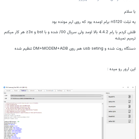
با سلام
یه تبلت n5120 برام اومده بود که روی ارم مونده بود
فلش کردم با رام 4.4.2 بالا اومد ولی سریال 00/ شده و با bst و z3x هر کار میکنم
ترمیم نمیشه
دستگاه روت شده و usb seting هم روی DM+MODEM+ADB تنظیم شده
این ارور رو میده :