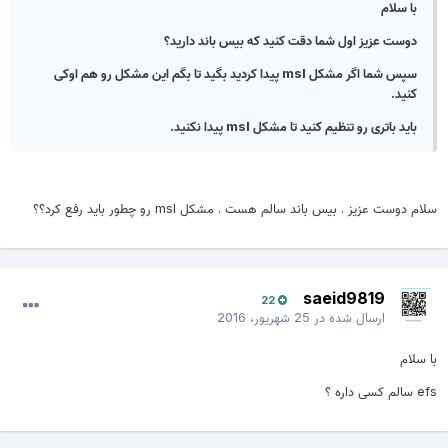
با سلام
دوست عزیز اول شما دقت کنید که بیس باند دارید؟
سپس شما اگر مشکل msl پیدا کردید بگید تا بگم این مشکل رو هم اوکی
کنید.
باید باتری رو تنظیم کنید تا مشکل msl پیدا نکنید.
سلام دوست عزیز . بیس باند سالم هست . مشکل msl رو چطور باید رفع کرد؟؟
saeid9819
22
ارسال شده در
25 شهریور، 2016
با سلام
efs سالم کسی داره ؟