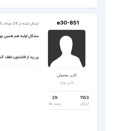
e30-851
ارسال شده در
24 مرداد، 2015
مشکل اولیه هم همین بو
ی رید از فلشتون لطف کنی
کاربر معمولی
کاربر ویژه
29
1153
ارسال
پسند ها