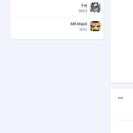
iraj
1843
MR.Majid
1610