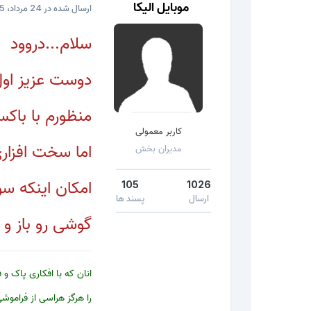
موبایل الیکا
ارسال شده در
24 مرداد، 2015
سلام...دروود
دوست عزیز اول 
منظورم با باکس
کاربر معمولی
اما سخت افزار
مدیران بخش
امکان اینکه سو
105
1026
ارسال
پسند ها
گوشی رو باز و 
انان که با افکاری پاک و 
را هرگز هراسی از فرامو