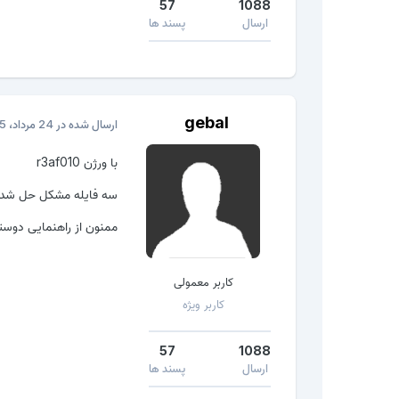
57
1088
ارسال
پسند ها
gebal
ارسال شده در
24 مرداد، 2015
با ورژن r3af010
سه فایله مشکل حل شد..
ممنون از راهنمایی دوست
کاربر معمولی
کاربر ویژه
57
1088
ارسال
پسند ها