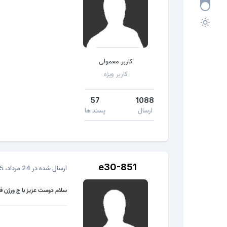
کاربر معمولی
کاربر ویژه
57
1088
ارسال
پسند ها
e30-851
ارسال شده در
24 مرداد، 2015
سلام دوست عزیز با چ ورژن ف