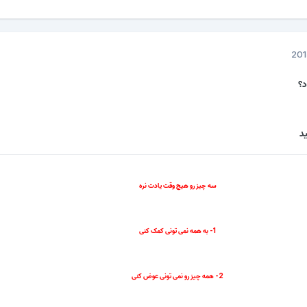
د؟
د
سه چیز رو هیچ وقت یادت نره
1- به همه نمی تونی کمک کنی
2- همه چیز رو نمی تونی عوض کنی