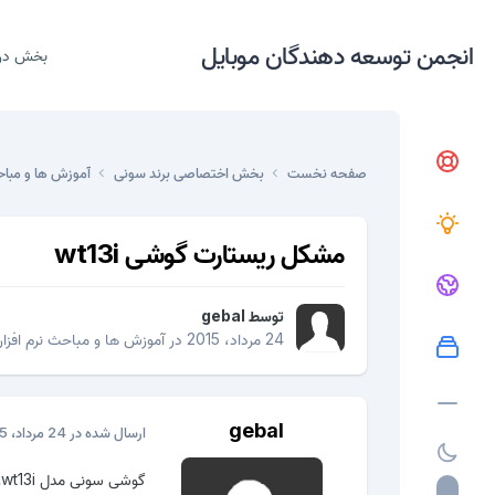
انجمن توسعه دهندگان موبایل
بخش در
صفحه نخست
بخش اختصاصی برند سونی
آموزش ها و مباح
مشکل ریستارت گوشی wt13i
توسط
gebal
24 مرداد، 2015
در
آموزش ها و مباحث نرم افزا
gebal
ارسال شده در
24 مرداد، 2015
گوشی سونی مدل wt13iروی ارم ریستارت میشه چند فایل زدم جواب نمیده لطفا راهنمایی کنید