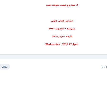
3-همه تو رو دوست نخواهند داشت
اسماعیل عطایی کچویی
چهارشنبه - ۲ اردیبهشت ۱۳۹۴
الأربعاء - ٣ رجب ١٤٣٦
Wednesday - 2015 22 April
مالک