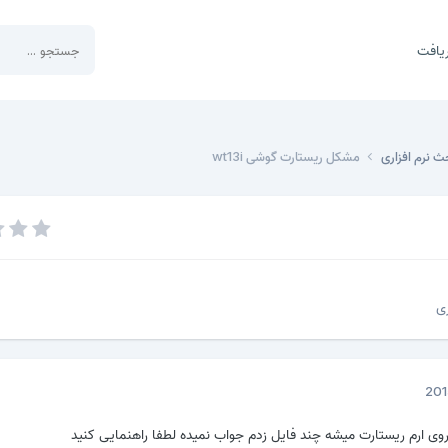
یافت
ث نرم افزاری
مشکل ریستارت گوشی wt13i
ری