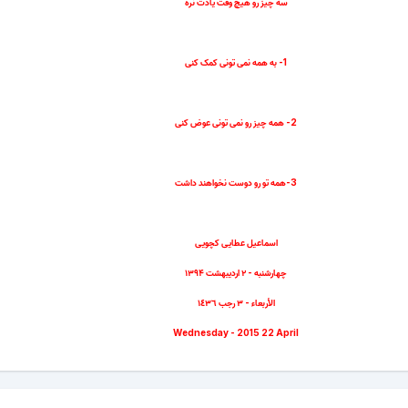
سه چیز رو هیچ وقت یادت نره
1- به همه نمی تونی کمک کنی
2- همه چیز رو نمی تونی عوض کنی
3-همه تو رو دوست نخواهند داشت
اسماعیل عطایی کچویی
چهارشنبه - ۲ اردیبهشت ۱۳۹۴
الأربعاء - ٣ رجب ١٤٣٦
Wednesday - 2015 22 April