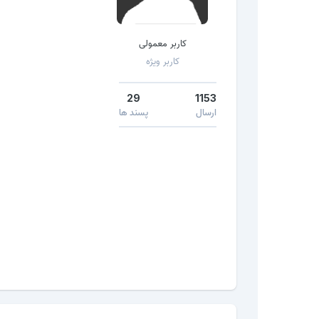
کاربر معمولی
کاربر ویژه
29
1153
ارسال
پسند ها