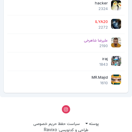
hacker
2324
ILYA20
2272
علیرضا شاهرخی
2190
iraj
1843
MR.Majid
1610
پوسته
سیاست حفظ حریم خصوصی
طراحی و کدنویسی: Ravixo