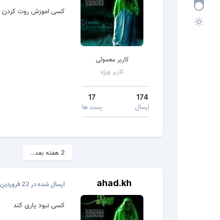
کسی اموزش روت کردن ای
کاربر معمولی
کاربر ویژه
17
174
ارسال
پسند ها
2 هفته بعد...
ahad.kh
ارسال شده در
22 فروردین، 2022
کسی نبود یاری کند