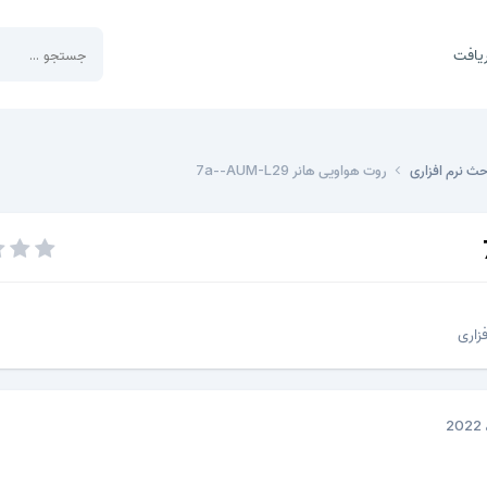
یافت
حث نرم افزاری
روت هواویی هانر 7a--AUM-L29
زاری