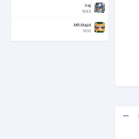
iraj
1843
MR.Majid
1610