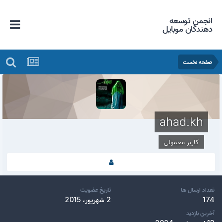
انجمن توسعه
دهندگان موبایل
صفحه نخست
ahad.kh
کاربر معمولی
تعداد ارسال ها
تاریخ عضویت
174
2 شهریور، 2015
آخرین بازدید