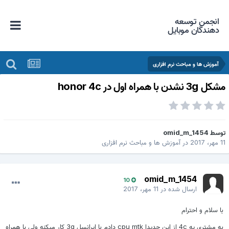
انجمن توسعه
دهندگان موبایل
آموزش ها و مباحث نرم افزاری
کل 3g نشدن با همراه اول در honor 4c
وسط
omid_m_1454
مهر، 2017
در
آموزش ها و مباحث نرم افزاری
omid_m_1454
10
ارسال شده در
11 مهر، 2017
با سلام و احترام
به مشتری یه 4c از این جدیدا cpu mtk دادم با ایرانسل 3g کار میکنه ولی با همراه