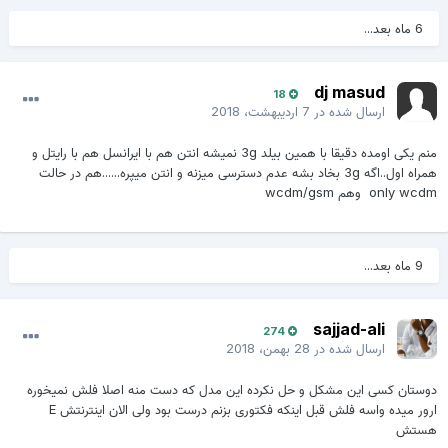
6 ماه بعد...
dj masud
18
ارسال شده در
7 اردیبهشت، 2018
منم یکی اومده دقیقا با همین بیلد 3g نمیشه انتن هم با ایرانسل هم با رایتل و
همراه اول..اگه 3g بخاد بشه عدم دسترسی میزنه و انتن میپره......هم در حالت
only wcdm وهم wcdm/gsm
9 ماه بعد...
sajjad-ali
274
ارسال شده در
28 بهمن، 2018
دوستان کسی این مشکل و حل نکرده این مدل که دست منه اصلا فلش نمیخوره
ارور میده واسه فلش قبل اینکه فکتوری بزنم درست بود ولی الان اینترنتش E
هستش