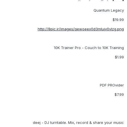
Quantum Legacy
$19.99
http://8pic.ir/images/qewoeex0d3mlujv0vlzg.png
10K Trainer Pro - Couch to 10K Training
$1.99
PDF PROvider
$7.99
deej - DJ turntable. Mix, record & share your music