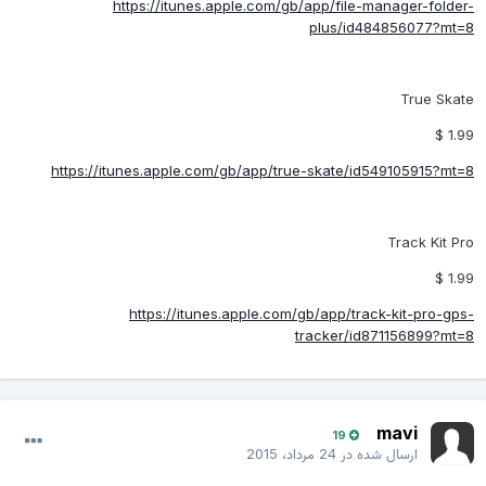
https://itunes.apple.com/gb/app/file-manager-folder-
plus/id484856077?mt=8
True Skate
1.99 $
https://itunes.apple.com/gb/app/true-skate/id549105915?mt=8
Track Kit Pro
1.99 $
https://itunes.apple.com/gb/app/track-kit-pro-gps-
tracker/id871156899?mt=8
mavi
19
ارسال شده در
24 مرداد، 2015