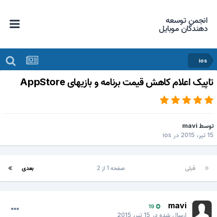
انجمن توسعه
دهندگان موبایل
ios
اپیک اعلام کاهش قیمت برنامه و بازیهای AppStore
وسط
mavi
 تیر، 2015
در
ios
قبلی
صفحه 1 از 2
بعدی
mavi
19
ارسال شده در
15 تیر، 2015