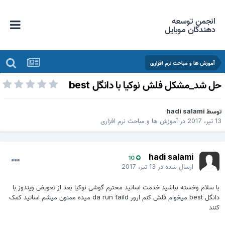
انجمن توسعه
دهندگان موبایل
آموزش ها و مباحث نرم افزاری
ل شد_مشکل فلش نوکیا با دانگل best
وسط
hadi salami
 تیر، 2017
در
آموزش ها و مباحث نرم افزاری
hadi salami
10
ارسال شده در
13 تیر، 2017
با سلام وخسته نباشید خدمت اساتید محترم گوشی نوکیا بعد از تعویض ویندوز با
دانگل best میخوام فلش کنم ارور da run faild میده ممنون میشم اساتید کمک
کنند