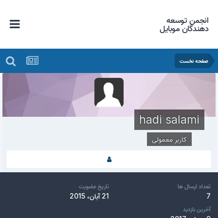
انجمن توسعه
دهندگان موبایل
صفحه نخست
hadi salami
کاربر معمولی
تعداد ارسال ها
تاریخ عضویت
7
21 آبان، 2015
آخرین بازدید