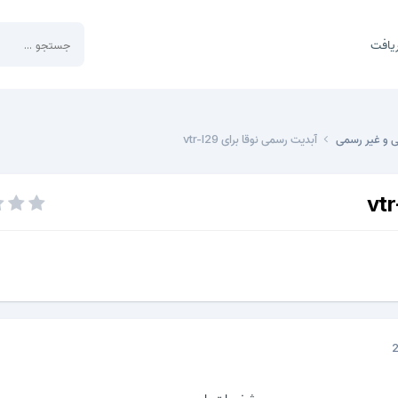
یافت
ی و غیر رسمی
آبدیت رسمی نوقا برای vtr-l29
مشخصات رام