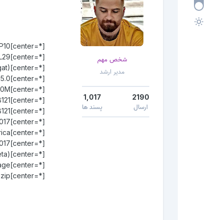
[*=center]Device: Huawei P10
[*=center]Model: VTR-L29
شخص مهم
[*=center]Android: 7.0 (Nougat)
مدیر ارشد
[*=center]EMUI: 5.0
[*=center]Version: NRD90M
1,017
2190
[*=center]Firmware: B121
ارسال
پسند ها
[*=center]Build Number: VTR-L29C185B121
[*=center]Security Patch Level: March 1, 2017
[*=center]Region: Middle East/Africa
[*=center]Release Date: 6.07.2017
[*=center]Status: Official (beta)
[*=center]Type: Full firmware image
[*=center]File Name: update.zip