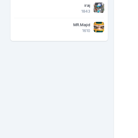
iraj
1843
MR.Majid
1610