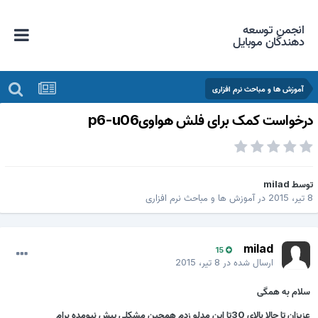
انجمن توسعه
دهندگان موبایل
آموزش ها و مباحث نرم افزاری
رخواست کمک برای فلش هواویp6-u06
وسط
milad
یر، 2015
در
آموزش ها و مباحث نرم افزاری
milad
15
ارسال شده در
8 تیر، 2015
سلام به همگی
عزیزان تا حالا بالای 30تا این مدلو زدم همچین مشکلی پیش نیومده برام