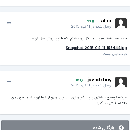
taher
10
ارسال شده در
11 تیر، 2015
بنده هم دقیقا همین مشکل رو داشتم .که با این روش حل کردم
Snapshot_2015-04-11_155444.jpg
در دسترس نیست
javadxboy
10
ارسال شده در
11 تیر، 2015
میشه توضیح بیشتری بدید...فایلو این سی پی یو رو از کجا تهیه کنیم..چون من
داشتم فلش نمیگیره
بایگانی شده