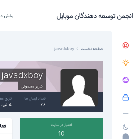
انجمن توسعه دهندگان موبایل
بخش در
صفحه نخست
javadxboy
javadxboy
کاربر معمولی
تعداد ارسال ها
تاریخ ع
77
4 تیر، 2015
اعتبار در سایت
فعا
10