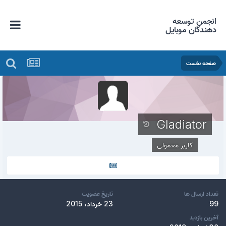
انجمن توسعه
دهندگان موبایل
صفحه نخست
Gladiator
کاربر معمولی
تعداد ارسال ها
تاریخ عضویت
99
23 خرداد، 2015
آخرین بازدید