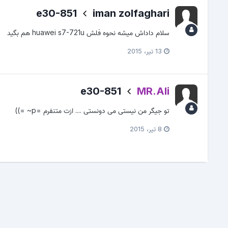
e30-851
iman zolfaghari
سلام داداش میشه نحوه فلش huawei s7-721u هم بگید
13 تیر، 2015
e30-851
MR.Ali
تو جیگر من نیستی می دونستی .... ازت متنفرم =p~ =))
8 تیر، 2015