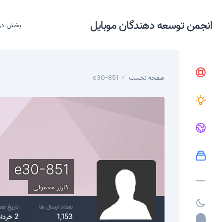
انجمن توسعه دهندگان موبایل
بخش در
صفحه نخست
e30-851
e30-851
کاربر معمولی
تعداد ارسال ها
تاریخ ع
1,153
2 خرداد، 2015